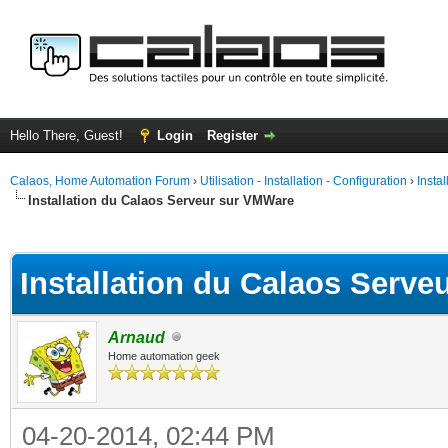
Hello There, Guest!
Login
Register
Calaos, Home Automation Forum
›
Utilisation - Installation - Configuration
›
Insta
Installation du Calaos Serveur sur VMWare
ge
Installation du Calaos Serv
Arnaud
Home automation geek
04-20-2014, 02:44 PM