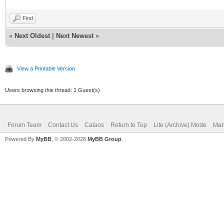
Find
«
Next Oldest
|
Next Newest
»
View a Printable Version
Users browsing this thread: 1 Guest(s)
Forum Team
Contact Us
Calaos
Return to Top
Lite (Archive) Mode
Mar
Powered By
MyBB
, © 2002-2026
MyBB Group
.