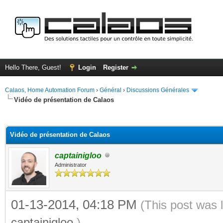
Hello There, Guest!
Login
Register
Calaos, Home Automation Forum
›
Général
›
Discussions Générales
Vidéo de présentation de Calaos
ge
Vidéo de présentation de Calaos
captainigloo
Administrator
01-13-2014, 04:18 PM
(This post was 
captainigloo
.)