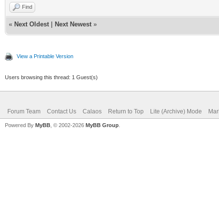
Find
«
Next Oldest
|
Next Newest
»
View a Printable Version
Users browsing this thread: 1 Guest(s)
Forum Team
Contact Us
Calaos
Return to Top
Lite (Archive) Mode
Mar
Powered By
MyBB
, © 2002-2026
MyBB Group
.