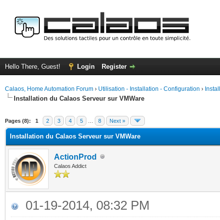
Hello There, Guest!
Login
Register
Calaos, Home Automation Forum
›
Utilisation - Installation - Configuration
›
Insta
Installation du Calaos Serveur sur VMWare
ge
Pages (8):
1
2
3
4
5
…
8
Next »
Installation du Calaos Serveur sur VMWare
ActionProd
Calaos Addict
01-19-2014, 08:32 PM