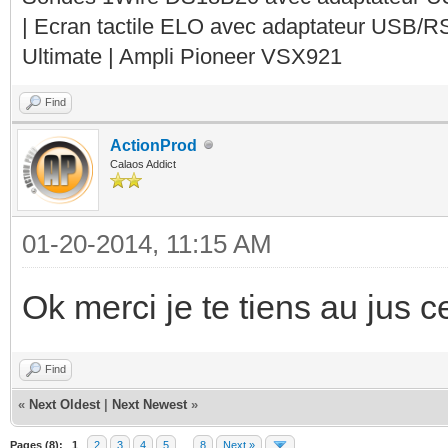
| Ecran tactile ELO avec adaptateur USB/R
Ultimate | Ampli Pioneer VSX921
Find
ActionProd
Calaos Addict
01-20-2014, 11:15 AM
Ok merci je te tiens au jus ce
Find
«
Next Oldest
|
Next Newest
»
Pages (8):
1
2
3
4
5
…
8
Next »