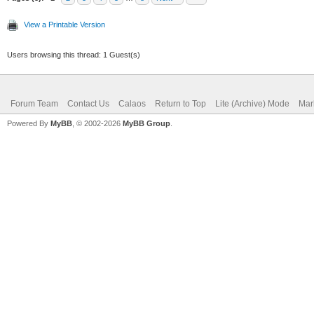
View a Printable Version
Users browsing this thread: 1 Guest(s)
Forum Team
Contact Us
Calaos
Return to Top
Lite (Archive) Mode
Mar
Powered By
MyBB
, © 2002-2026
MyBB Group
.