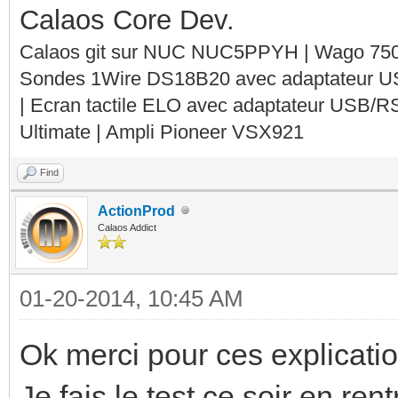
Calaos Core Dev.
Calaos git sur NUC NUC5PPYH | Wago 750-
Sondes 1Wire DS18B20 avec adaptateur 
| Ecran tactile ELO avec adaptateur USB/R
Ultimate | Ampli Pioneer VSX921
Find
ActionProd
Calaos Addict
01-20-2014, 10:45 AM
Ok merci pour ces explicatio
Je fais le test ce soir en ren