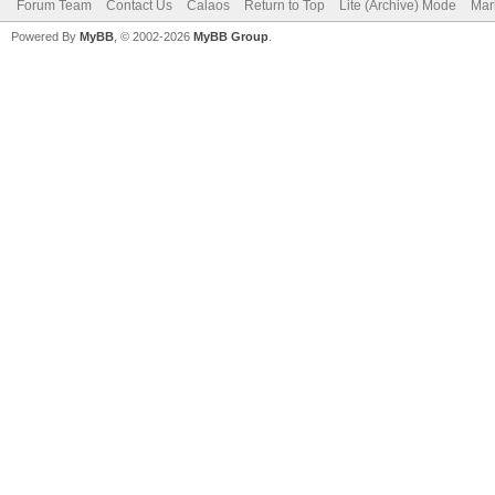
Forum Team
Contact Us
Calaos
Return to Top
Lite (Archive) Mode
Mar
Powered By
MyBB
, © 2002-2026
MyBB Group
.