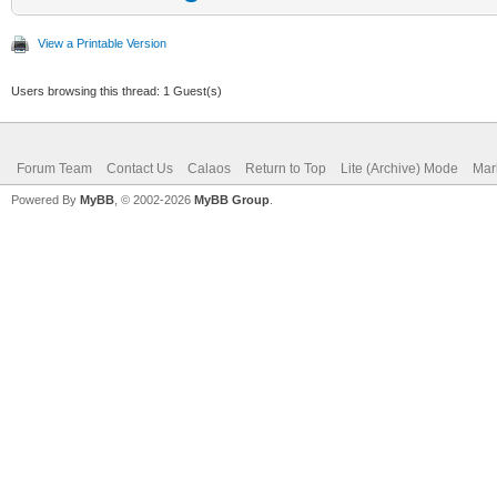
View a Printable Version
Users browsing this thread: 1 Guest(s)
Forum Team
Contact Us
Calaos
Return to Top
Lite (Archive) Mode
Mar
Powered By
MyBB
, © 2002-2026
MyBB Group
.