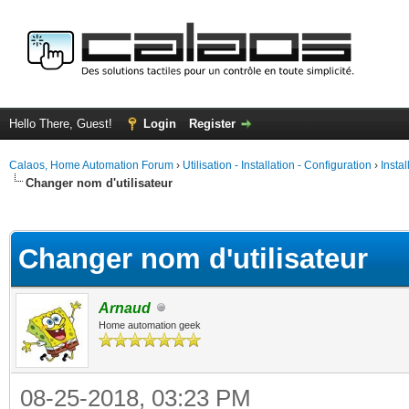
Hello There, Guest!
Login
Register
Calaos, Home Automation Forum
›
Utilisation - Installation - Configuration
›
Insta
Changer nom d'utilisateur
ge
Changer nom d'utilisateur
Arnaud
Home automation geek
08-25-2018, 03:23 PM