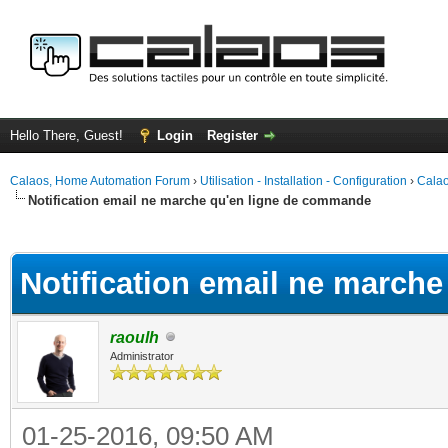
Hello There, Guest!
Login
Register
Calaos, Home Automation Forum
›
Utilisation - Installation - Configuration
›
Calao
Notification email ne marche qu'en ligne de commande
ge
Notification email ne march
raoulh
Administrator
01-25-2016, 09:50 AM