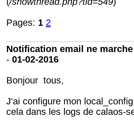
(
/showthread.php?tid=549
)
Pages:
1
2
Notification email ne march
-
01-02-2016
Bonjour tous,
J'ai configure mon local_confi
cela dans les logs de calaos-se