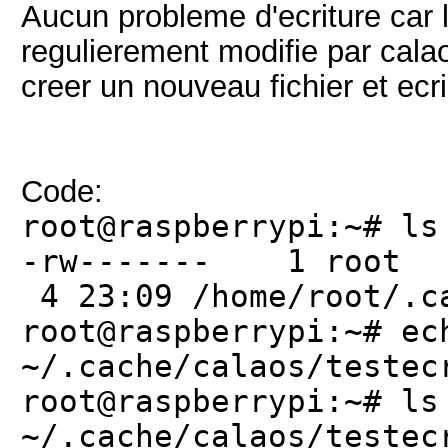
Aucun probleme d'ecriture car l
regulierement modifie par cala
creer un nouveau fichier et ecr
Code:
root@raspberrypi:~# ls
-rw------- 1 r
4 23:09 /home/root/.ca
root@raspberrypi:~# ec
~/.cache/calaos/testec
root@raspberrypi:~# ls
~/.cache/calaos/testec