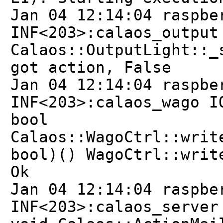
Jan 04 12:14:04 raspbe
INF<203>:calaos_output
Calaos::OutputLight::_
got action, False
Jan 04 12:14:04 raspbe
INF<203>:calaos_wago I
bool
Calaos::WagoCtrl::writ
bool)() WagoCtrl::writ
Ok
Jan 04 12:14:04 raspbe
INF<203>:calaos_server