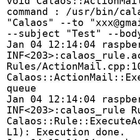
void Calaos::ActionMai
command : /usr/bin/cal
"Calaos" --to "xxx@gma
--subject "Test" --bod
Jan 04 12:14:04 raspbe
INF<203>:calaos_rule.a
Rules/ActionMail.cpp:1
Calaos::ActionMail::Ex
queue
Jan 04 12:14:04 raspbe
INF<203>:calaos_rule R
Calaos::Rule::ExecuteA
L1): Execution done.