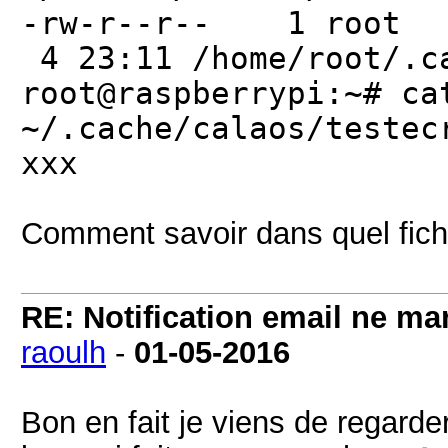
-rw-r--r-- 1 
4 23:11 /home/root/.c
root@raspberrypi:~# ca
~/.cache/calaos/testec
xxx
Comment savoir dans quel fichi
RE: Notification email ne m
raoulh
-
01-05-2016
Bon en fait je viens de regarde