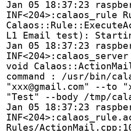
Jan 05 18:37:23 raspbe
INF<204>:calaos_rule R
Calaos::Rule::ExecuteA
L1 Email test): Starti
Jan 05 18:37:23 raspbe
INF<204>:calaos_server
void Calaos::ActionMai
command : /usr/bin/cal
"xxx@gmail.com" --to "
"Test" --body /tmp/cal
Jan 05 18:37:23 raspbe
INF<204>:calaos_rule.a
Rules/ActionMail.cpp:1