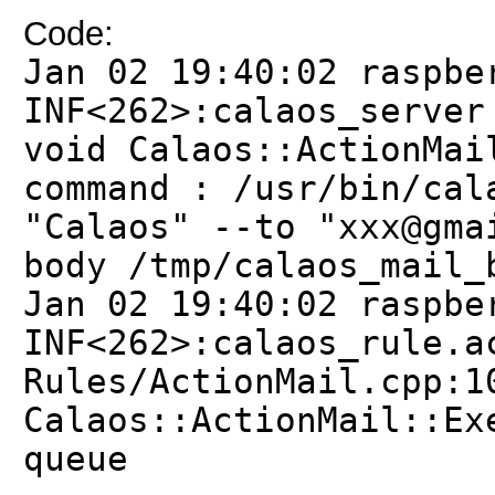
Code:
Jan 02 19:40:02 raspbe
INF<262>:calaos_server
void Calaos::ActionMai
command : /usr/bin/cal
"Calaos" --to "xxx@gma
body /tmp/calaos_mail_
Jan 02 19:40:02 raspbe
INF<262>:calaos_rule.a
Rules/ActionMail.cpp:1
Calaos::ActionMail::Ex
queue