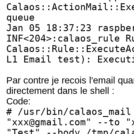
Calaos::ActionMail::Ex
queue
Jan 05 18:37:23 raspbe
INF<204>:calaos_rule R
Calaos::Rule::ExecuteA
L1 Email test): Execut
Par contre je recois l'email q
directement dans le shell :
Code:
# /usr/bin/calaos_mail
"xxx@gmail.com" --to "
"Test" --body /tmp/cal