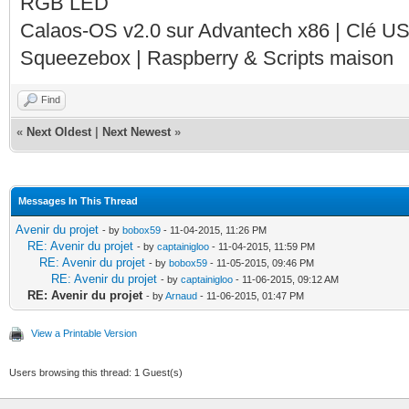
RGB LED
Calaos-OS v2.0 sur Advantech x86 | Clé U
Squeezebox | Raspberry & Scripts maison
Find
«
Next Oldest
|
Next Newest
»
Messages In This Thread
Avenir du projet
- by
bobox59
- 11-04-2015, 11:26 PM
RE: Avenir du projet
- by
captainigloo
- 11-04-2015, 11:59 PM
RE: Avenir du projet
- by
bobox59
- 11-05-2015, 09:46 PM
RE: Avenir du projet
- by
captainigloo
- 11-06-2015, 09:12 AM
RE: Avenir du projet
- by
Arnaud
- 11-06-2015, 01:47 PM
View a Printable Version
Users browsing this thread: 1 Guest(s)