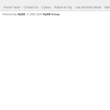
Forum Team
Contact Us
Calaos
Return to Top
Lite (Archive) Mode
Mar
Powered By
MyBB
, © 2002-2026
MyBB Group
.