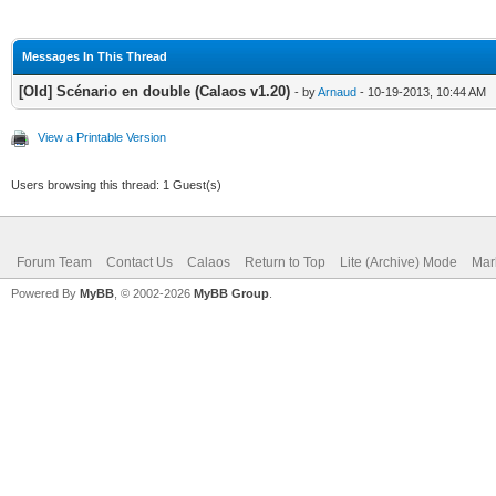
Messages In This Thread
[Old] Scénario en double (Calaos v1.20)
- by
Arnaud
- 10-19-2013, 10:44 AM
View a Printable Version
Users browsing this thread: 1 Guest(s)
Forum Team
Contact Us
Calaos
Return to Top
Lite (Archive) Mode
Mar
Powered By
MyBB
, © 2002-2026
MyBB Group
.