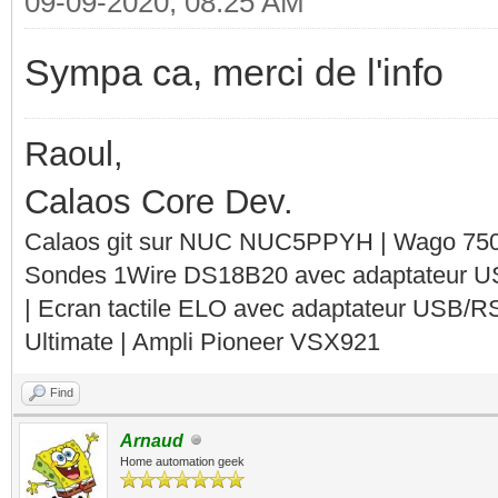
09-09-2020, 08:25 AM
Sympa ca, merci de l'info
Raoul,
Calaos Core Dev.
Calaos git sur NUC NUC5PPYH | Wago 750-
Sondes 1Wire DS18B20 avec adaptateur 
| Ecran tactile ELO avec adaptateur USB/R
Ultimate | Ampli Pioneer VSX921
Find
Arnaud
Home automation geek