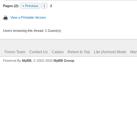
Pages (2):
« Previous
1
2
View a Printable Version
Users browsing this thread: 1 Guest(s)
Forum Team
Contact Us
Calaos
Return to Top
Lite (Archive) Mode
Mar
Powered By
MyBB
, © 2002-2026
MyBB Group
.