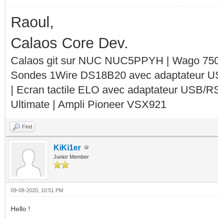
Raoul,
Calaos Core Dev.
Calaos git sur NUC NUC5PPYH | Wago 750-
Sondes 1Wire DS18B20 avec adaptateur 
| Ecran tactile ELO avec adaptateur USB/R
Ultimate | Ampli Pioneer VSX921
Find
KiKi1er
Junior Member
09-08-2020, 10:51 PM
Hello !