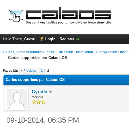
Hello There, Guest!
Login
Register
Calaos, Home Automation Forum
›
Utilisation - Installation - Configuration
›
Insta
Cartes supportées par Calaos-OS
ge
Pages (2):
« Previous
1
2
Cartes supportées par Calaos-OS
Cyridle
Member
09-18-2014, 06:35 PM