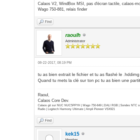
Calaos V2, WindBox MSI, pas d'écran tactile, calaos-mo
Wago 750-881, relais finder
Find
raoulh
Administrator
08-22-2017, 08:19 PM
tu as bien extrait le fichier et tu as flashé le .hddimg
Quand tu mets la clé sur ton pc tu as bien une parti
Raoul,
Calaos Core Dev.
Calaos git sur NUC NUC5PPYH | Wago 750-849 | DALI RGB | Sondes NTC su
Radio | Logitech Harmony Ultimate | Ampli Pioneer VSX921
Find
kek15
Member