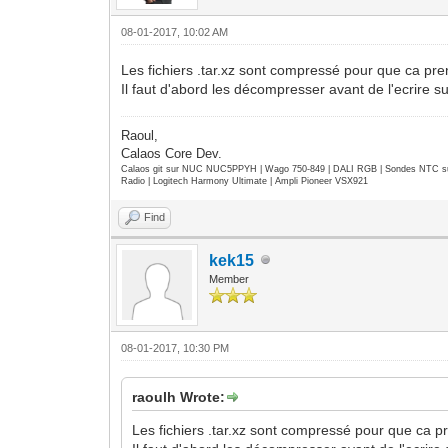
08-01-2017, 10:02 AM
Les fichiers .tar.xz sont compressé pour que ca pr
Il faut d'abord les décompresser avant de l'ecrire s
Raoul,
Calaos Core Dev.
Calaos git sur NUC NUC5PPYH | Wago 750-849 | DALI RGB | Sondes NTC su
Radio | Logitech Harmony Ultimate | Ampli Pioneer VSX921
Find
kek15
Member
08-01-2017, 10:30 PM
raoulh Wrote:
Les fichiers .tar.xz sont compressé pour que ca p