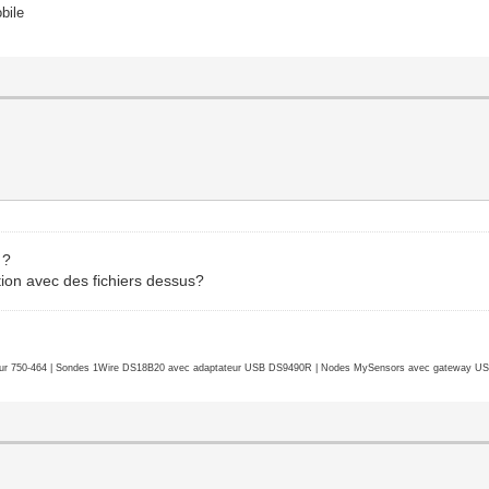
bile
 ?
tion avec des fichiers dessus?
r 750-464 | Sondes 1Wire DS18B20 avec adaptateur USB DS9490R | Nodes MySensors avec gateway USB 