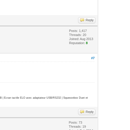
Reply
Posts: 1,417
Threads: 20
Joined: Aug 2013
Reputation:
8
#7
| Ecran tactile ELO avec adaptateur USB/RS232 | Squeezebox Duet et
Reply
Posts: 73
Threads: 19