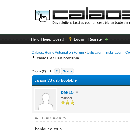
Hello There, Guest!
Login
Register
Calaos, Home Automation Forum
›
Utilisation - Installation - C
calaos V3 usb bootable
0 Vote(s) - 0 Average
1
2
3
4
5
Pages (2):
1
2
Next »
calaos V3 usb bootable
kek15
Member
07-31-2017, 06:09 PM
bonjour a tous