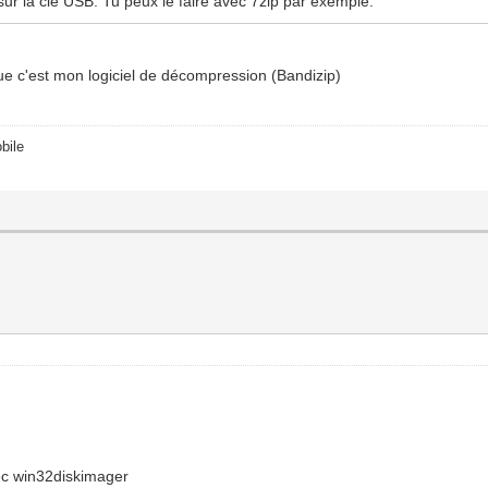
 sur la clé USB. Tu peux le faire avec 7zip par exemple.
 que c'est mon logiciel de décompression (Bandizip)
bile
avec win32diskimager