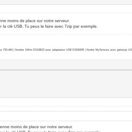
enne moins de place sur notre serveur.
ur la clé USB. Tu peux le faire avec 7zip par exemple.
r 750-464 | Sondes 1Wire DS18B20 avec adaptateur USB DS9490R | Nodes MySensors avec gateway USB 
renne moins de place sur notre serveur.