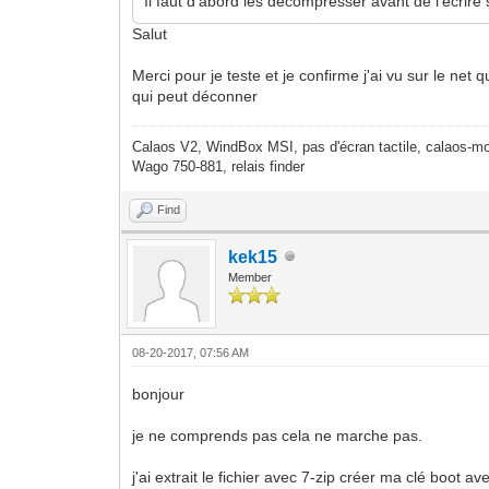
Il faut d'abord les décompresser avant de l'ecrire
Salut
Merci pour je teste et je confirme j'ai vu sur le net
qui peut déconner
Calaos V2, WindBox MSI, pas d'écran tactile, calaos-mo
Wago 750-881, relais finder
Find
kek15
Member
08-20-2017, 07:56 AM
bonjour
je ne comprends pas cela ne marche pas.
j'ai extrait le fichier avec 7-zip créer ma clé boot 