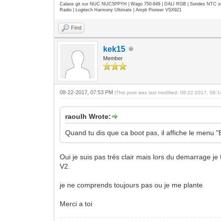
Calaos git sur NUC NUC5PPYH | Wago 750-849 | DALI RGB | Sondes NTC su
Radio | Logitech Harmony Ultimate | Ampli Pioneer VSX921
Find
kek15
Member
08-22-2017, 07:53 PM
(This post was last modified: 08-22-2017, 08
raoulh Wrote:
Quand tu dis que ca boot pas, il affiche le menu "
Oui je suis pas trés clair mais lors du demarrage j
V2.
je ne comprends toujours pas ou je me plante
Merci a toi