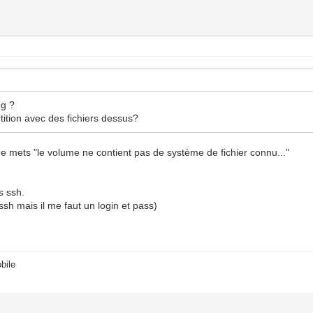
mg ?
tition avec des fichiers dessus?
 me mets "le volume ne contient pas de système de fichier connu..."
s ssh.
sh mais il me faut un login et pass)
bile