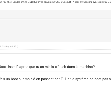
r 750-464 | Sondes 1Wire DS18B20 avec adaptateur USB DS9490R | Nodes MySensors avec gateway USB 
:14 PM by
kek15
.)
Boot, Install" apres que tu as mis la clé usb dans la machine?
e fais un boot sur ma clé en passant par F11 et le système ne boot pas 