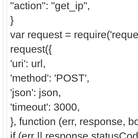
"action": "get_ip",
}
var request = require('reques
request({
'uri': url,
'method': 'POST',
'json': json,
'timeout': 3000,
}, function (err, response, b
if (err || response.statusCod