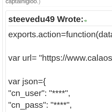
captainigloo
.)
steevedu49 Wrote:
exports.action=function(data
var url= "https://www.calao
var json={
"cn_user": "****",
"cn_pass": "****",