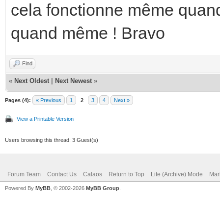
cela fonctionne même quand 
quand même ! Bravo
Find
«
Next Oldest
|
Next Newest
»
Pages (4):
« Previous
1
2
3
4
Next »
View a Printable Version
Users browsing this thread: 3 Guest(s)
Forum Team
Contact Us
Calaos
Return to Top
Lite (Archive) Mode
Mar
Powered By
MyBB
, © 2002-2026
MyBB Group
.