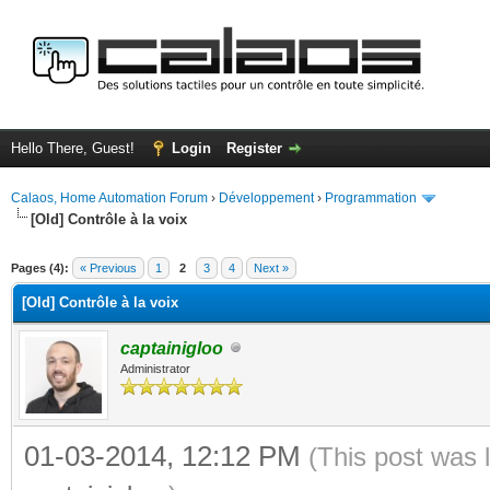
Hello There, Guest!
Login
Register
Calaos, Home Automation Forum
›
Développement
›
Programmation
[Old] Contrôle à la voix
ge
Pages (4):
« Previous
1
2
3
4
Next »
[Old] Contrôle à la voix
captainigloo
Administrator
01-03-2014, 12:12 PM
(This post was 