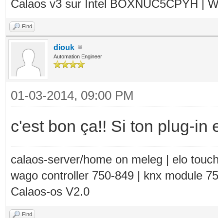
Calaos v3 sur Intel BOXNUC5CPYH | Wa
Find
diouk
Automation Engineer
01-03-2014, 09:00 PM
c'est bon ça!! Si ton plug-in
calaos-server/home on meleg | elo touc
wago controller 750-849 | knx module 7
Calaos-os V2.0
Find