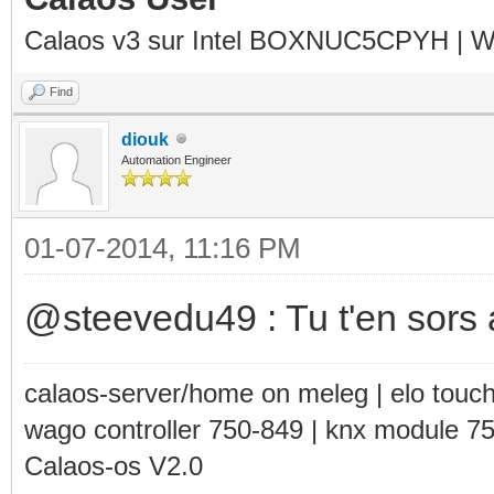
Calaos v3 sur Intel BOXNUC5CPYH | Wa
Find
diouk
Automation Engineer
01-07-2014, 11:16 PM
@steevedu49 : Tu t'en sors 
calaos-server/home on meleg | elo touc
wago controller 750-849 | knx module 7
Calaos-os V2.0