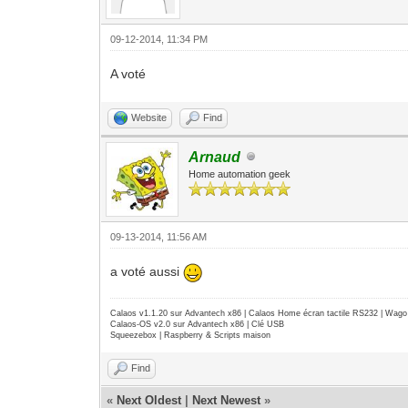
09-12-2014, 11:34 PM
A voté
Website
Find
Arnaud
Home automation geek
09-13-2014, 11:56 AM
a voté aussi
Calaos v1.1.20 sur Advantech x86 | Calaos Home écran tactile RS232 | Wa
Calaos-OS v2.0 sur Advantech x86 | Clé USB
Squeezebox | Raspberry & Scripts maison
Find
«
Next Oldest
|
Next Newest
»