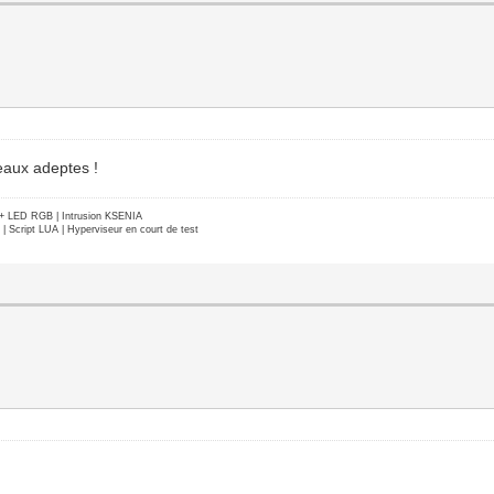
eaux adeptes !
e + LED RGB | Intrusion KSENIA
Script LUA | Hyperviseur en court de test