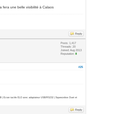
 fera une belle visibilité à Calaos
Reply
Posts: 1,417
Threads: 20
Joined: Aug 2013
Reputation:
8
#25
| Ecran tactile ELO avec adaptateur USB/RS232 | Squeezebox Duet et
Reply