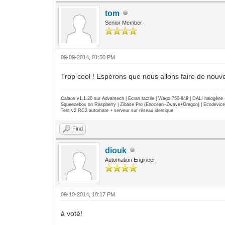
tom
Senior Member
09-09-2014, 01:50 PM
Trop cool ! Espérons que nous allons faire de nouv
Calaos v1.1.20 sur Advantech | Ecran tactile | Wago 750-849 | DALI halogèn
Squeezebox on Raspberry | Zibase Pro (Enocean+Zwave+Oregon) | Ecodevice | 
Test v2 RC2 automate + serveur sur réseau identique
Find
diouk
Automation Engineer
09-10-2014, 10:17 PM
à voté!