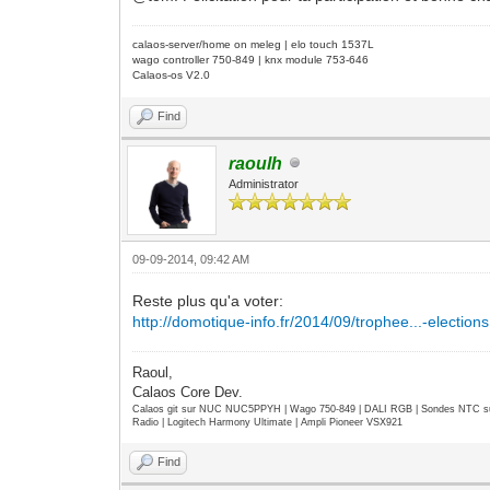
calaos-server/home on meleg | elo touch 1537L
wago controller 750-849 | knx module 753-646
Calaos-os V2.0
Find
raoulh
Administrator
09-09-2014, 09:42 AM
Reste plus qu'a voter:
http://domotique-info.fr/2014/09/trophee...-elections
Raoul,
Calaos Core Dev.
Calaos git sur NUC NUC5PPYH | Wago 750-849 | DALI RGB | Sondes NTC su
Radio | Logitech Harmony Ultimate | Ampli Pioneer VSX921
Find