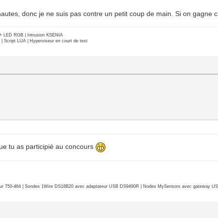
nautes, donc je ne suis pas contre un petit coup de main. Si on gagne ca
e + LED RGB | Intrusion KSENIA
Script LUA | Hyperviseur en court de test
que tu as participié au concours
r 750-464 | Sondes 1Wire DS18B20 avec adaptateur USB DS9490R | Nodes MySensors avec gateway USB 