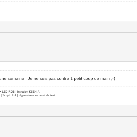
'une semaine ! Je ne suis pas contre 1 petit coup de main ;-)
e + LED RGB | Intrusion KSENIA
Script LUA | Hyperviseur en court de test