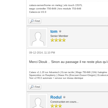
calaos-server/home on meleg | elo touch 1537L
wago controller 750-849 | knx module 753-646
Calaos-os V2.0
Find
tom
Senior Member
09-12-2014, 11:10 PM
Merci Diouk .. Sinon au passage il ne reste plus qu
Calaos v1.1.20 sur Advantech | Ecran tactile | Wago 750-849 | DALI halogèn
Squeezebox on Raspberry | Zibase Pro (Enocean+Zwave+Oregon) | Ecodevice | 
Test v2 RC2 automate + serveur sur réseau identique
Find
Rodul
Construction en cours...