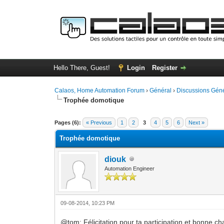
Hello There, Guest!
Login
Register
Calaos, Home Automation Forum
›
Général
›
Discussions Gén
Trophée domotique
2 Vote(s) - 5 Average
1
2
3
4
5
Pages (6):
« Previous
1
2
3
4
5
6
Next »
Trophée domotique
diouk
Automation Engineer
09-08-2014, 10:23 PM
@tom: Félicitation pour ta participation et bonne c