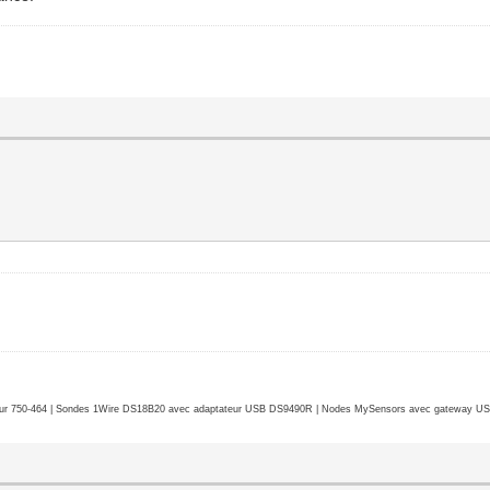
r 750-464 | Sondes 1Wire DS18B20 avec adaptateur USB DS9490R | Nodes MySensors avec gateway USB 