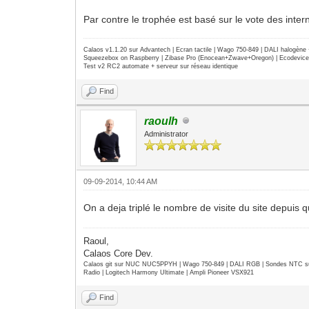
Par contre le trophée est basé sur le vote des inter
Calaos v1.1.20 sur Advantech | Ecran tactile | Wago 750-849 | DALI halogèn
Squeezebox on Raspberry | Zibase Pro (Enocean+Zwave+Oregon) | Ecodevice | 
Test v2 RC2 automate + serveur sur réseau identique
Find
raoulh
Administrator
09-09-2014, 10:44 AM
On a deja triplé le nombre de visite du site depuis 
Raoul,
Calaos Core Dev.
Calaos git sur NUC NUC5PPYH | Wago 750-849 | DALI RGB | Sondes NTC su
Radio | Logitech Harmony Ultimate | Ampli Pioneer VSX921
Find