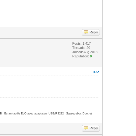
Reply
Posts: 1,417
Threads: 20
Joined: Aug 2013
Reputation:
8
#22
| Ecran tactile ELO avec adaptateur USB/RS232 | Squeezebox Duet et
Reply