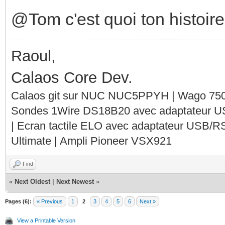
@Tom c'est quoi ton histoire
Raoul,
Calaos Core Dev.
Calaos git sur NUC NUC5PPYH | Wago 750-
Sondes 1Wire DS18B20 avec adaptateur 
| Ecran tactile ELO avec adaptateur USB/R
Ultimate | Ampli Pioneer VSX921
Find
«
Next Oldest
|
Next Newest
»
Pages (6):
« Previous
1
2
3
4
5
6
Next »
View a Printable Version