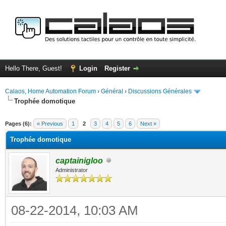
Hello There, Guest!
Login
Register
Calaos, Home Automation Forum
›
Général
›
Discussions Générales
Trophée domotique
ge
Pages (6):
« Previous
1
2
3
4
5
6
Next »
Trophée domotique
captainigloo
Administrator
08-22-2014, 10:03 AM