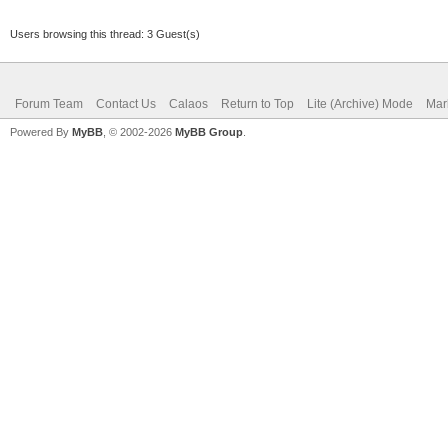
Users browsing this thread: 3 Guest(s)
Forum Team
Contact Us
Calaos
Return to Top
Lite (Archive) Mode
Mar
Powered By
MyBB
, © 2002-2026
MyBB Group
.