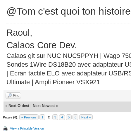
@Tom c'est quoi ton histoire
Raoul,
Calaos Core Dev.
Calaos git sur NUC NUC5PPYH | Wago 750-
Sondes 1Wire DS18B20 avec adaptateur 
| Ecran tactile ELO avec adaptateur USB/R
Ultimate | Ampli Pioneer VSX921
Find
«
Next Oldest
|
Next Newest
»
Pages (6):
« Previous
1
2
3
4
5
6
Next »
View a Printable Version