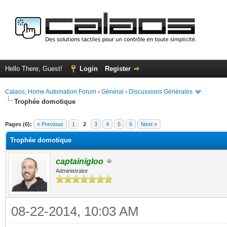
Hello There, Guest!
Login
Register
Calaos, Home Automation Forum
›
Général
›
Discussions Générales
Trophée domotique
ge
Pages (6):
« Previous
1
2
3
4
5
6
Next »
Trophée domotique
captainigloo
Administrator
08-22-2014, 10:03 AM