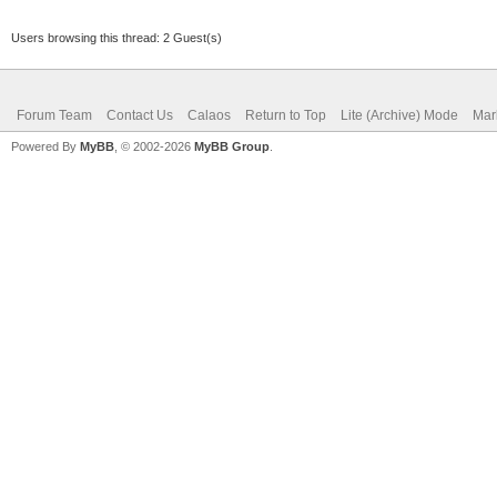
Users browsing this thread: 2 Guest(s)
Forum Team
Contact Us
Calaos
Return to Top
Lite (Archive) Mode
Mar
Powered By
MyBB
, © 2002-2026
MyBB Group
.