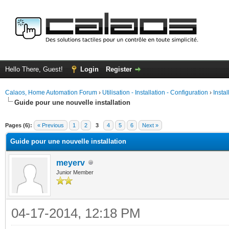
Hello There, Guest!
Login
Register
Calaos, Home Automation Forum
›
Utilisation - Installation - Configuration
›
Insta
Guide pour une nouvelle installation
ge
Pages (6):
« Previous
1
2
3
4
5
6
Next »
Guide pour une nouvelle installation
meyerv
Junior Member
04-17-2014, 12:18 PM