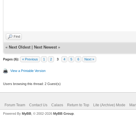
Find
«
Next Oldest
|
Next Newest
»
Pages (6):
« Previous
1
2
3
4
5
6
Next »
View a Printable Version
Users browsing this thread: 2 Guest(s)
Forum Team
Contact Us
Calaos
Return to Top
Lite (Archive) Mode
Mar
Powered By
MyBB
, © 2002-2026
MyBB Group
.