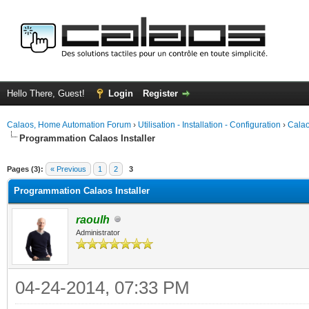
Hello There, Guest!
Login
Register
Calaos, Home Automation Forum
›
Utilisation - Installation - Configuration
›
Calao
Programmation Calaos Installer
ge
Pages (3):
« Previous
1
2
3
Programmation Calaos Installer
raoulh
Administrator
04-24-2014, 07:33 PM