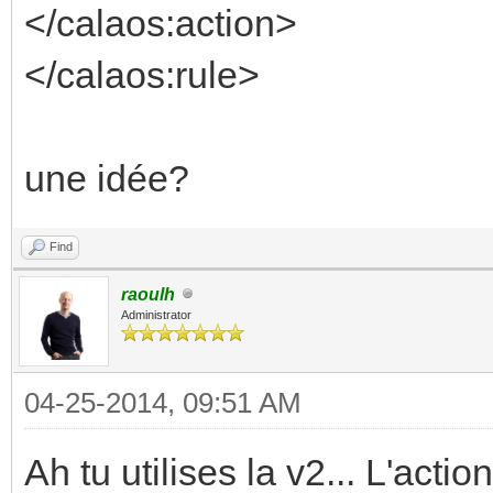
</calaos:action>
</calaos:rule>
une idée?
Find
raoulh
Administrator
04-25-2014, 09:51 AM
Ah tu utilises la v2... L'act