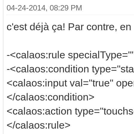
04-24-2014, 08:29 PM
c'est déjà ça! Par contre, en
-<calaos:rule specialType=
-<calaos:condition type="sta
<calaos:input val="true" ope
</calaos:condition>
<calaos:action type="touch
</calaos:rule>