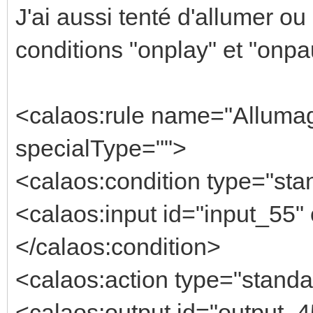
J'ai aussi tenté d'allumer ou
conditions "onplay" et "onp
<calaos:rule name="Allumag
specialType="">
<calaos:condition type="stan
<calaos:input id="input_55"
</calaos:condition>
<calaos:action type="standa
<calaos:output id="output_45