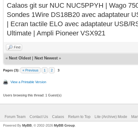
Calaos git sur NUC NUC5PPYH | Wago 750-
Sondes 1Wire DS18B20 avec adaptateur 
| Ecran tactile ELO avec adaptateur USB/R
Ultimate | Ampli Pioneer VSX921
Find
«
Next Oldest
|
Next Newest
»
Pages (3):
« Previous
1
2
3
View a Printable Version
Users browsing this thread: 1 Guest(s)
Forum Team
Contact Us
Calaos
Return to Top
Lite (Archive) Mode
Mar
Powered By
MyBB
, © 2002-2026
MyBB Group
.