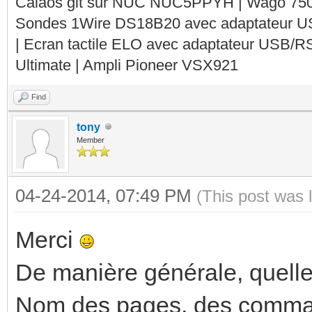
Calaos git sur NUC NUC5PPYH | Wago 750-
Sondes 1Wire DS18B20 avec adaptateur 
| Ecran tactile ELO avec adaptateur USB/R
Ultimate | Ampli Pioneer VSX921
Find
tony
Member
04-24-2014, 07:49 PM
(This post was 
Merci
De manière générale, quelle
Nom des pages, des comman