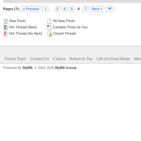
Pages (7):
« Previous
1
…
3
4
5
6
7
Next »
New Posts
No New Posts
Hot Thread (New)
Contains Posts by You
Hot Thread (No New)
Closed Thread
Forum Team
Contact Us
Calaos
Return to Top
Lite (Archive) Mode
Mar
Powered By
MyBB
, © 2002-2026
MyBB Group
.