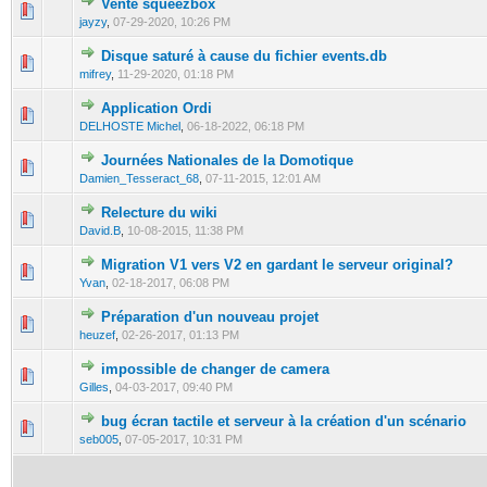
Vente squeezbox
0 Vote(s) - 0 out of 5 in Average
1
2
3
4
5
jayzy
,
07-29-2020, 10:26 PM
Disque saturé à cause du fichier events.db
1 Vote(s) - 1 out of 5 in Average
1
2
3
4
5
mifrey
,
11-29-2020, 01:18 PM
Application Ordi
0 Vote(s) - 0 out of 5 in Average
1
2
3
4
5
DELHOSTE Michel
,
06-18-2022, 06:18 PM
Journées Nationales de la Domotique
0 Vote(s) - 0 out of 5 in Average
1
2
3
4
5
Damien_Tesseract_68
,
07-11-2015, 12:01 AM
Relecture du wiki
0 Vote(s) - 0 out of 5 in Average
1
2
3
4
5
David.B
,
10-08-2015, 11:38 PM
Migration V1 vers V2 en gardant le serveur original?
0 Vote(s) - 0 out of 5 in Average
1
2
3
4
5
Yvan
,
02-18-2017, 06:08 PM
Préparation d'un nouveau projet
0 Vote(s) - 0 out of 5 in Average
1
2
3
4
5
heuzef
,
02-26-2017, 01:13 PM
impossible de changer de camera
0 Vote(s) - 0 out of 5 in Average
1
2
3
4
5
Gilles
,
04-03-2017, 09:40 PM
bug écran tactile et serveur à la création d'un scénario
0 Vote(s) - 0 out of 5 in Average
1
2
3
4
5
seb005
,
07-05-2017, 10:31 PM