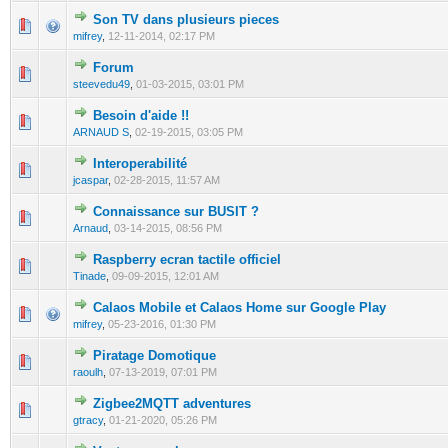
Son TV dans plusieurs pieces
0 Vote(s) - 0 out of 5 in Average
1
2
3
4
5
mifrey
,
12-11-2014, 02:17 PM
Forum
0 Vote(s) - 0 out of 5 in Average
1
2
3
4
5
steevedu49
,
01-03-2015, 03:01 PM
Besoin d'aide !!
0 Vote(s) - 0 out of 5 in Average
1
2
3
4
5
ARNAUD S
,
02-19-2015, 03:05 PM
Interoperabilité
0 Vote(s) - 0 out of 5 in Average
1
2
3
4
5
jcaspar
,
02-28-2015, 11:57 AM
Connaissance sur BUSIT ?
0 Vote(s) - 0 out of 5 in Average
1
2
3
4
5
Arnaud
,
03-14-2015, 08:56 PM
Raspberry ecran tactile officiel
0 Vote(s) - 0 out of 5 in Average
1
2
3
4
5
Tinade
,
09-09-2015, 12:01 AM
Calaos Mobile et Calaos Home sur Google Play
0 Vote(s) - 0 out of 5 in Average
1
2
3
4
5
mifrey
,
05-23-2016, 01:30 PM
Piratage Domotique
0 Vote(s) - 0 out of 5 in Average
1
2
3
4
5
raoulh
,
07-13-2019, 07:01 PM
Zigbee2MQTT adventures
0 Vote(s) - 0 out of 5 in Average
1
2
3
4
5
gtracy
,
01-21-2020, 05:26 PM