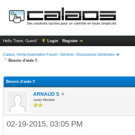
Hello There, Guest!
Login
Register
Calaos, Home Automation Forum
›
Général
›
Discussions Générales
Besoin d'aide !!
ge
Besoin d'aide !!
ARNAUD S
Junior Member
02-19-2015, 03:05 PM