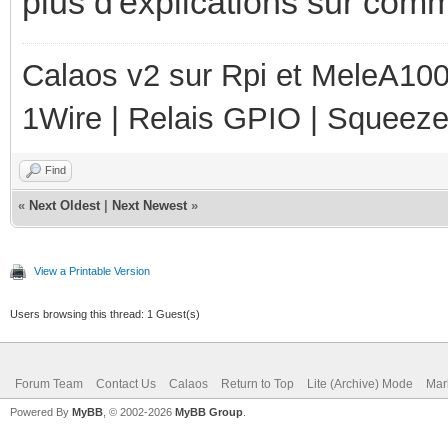
plus d'explications sur comm
Calaos v2 sur Rpi et MeleA1000
1Wire | Relais GPIO | Squeez
Find
«
Next Oldest
|
Next Newest
»
View a Printable Version
Users browsing this thread: 1 Guest(s)
Forum Team
Contact Us
Calaos
Return to Top
Lite (Archive) Mode
Mar
Powered By
MyBB
, © 2002-2026
MyBB Group
.