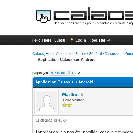
Hello There, Guest!
Login
Register
Calaos, Home Automation Forum
›
Général
›
Discussions Gén
Application Calaos sur Android
0 Vote(s) - 0 Average
1
2
3
4
5
Pages (2):
« Previous
1
2
Application Calaos sur Android
Martluc
Junior Member
11-05-2022, 08:51 AM
l'application ,n'a pas été installée, car elle est inc