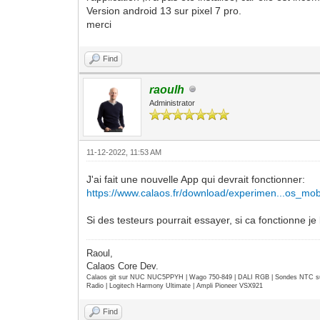
Version android 13 sur pixel 7 pro.
merci
Find
raoulh
Administrator
11-12-2022, 11:53 AM
J'ai fait une nouvelle App qui devrait fonctionner:
https://www.calaos.fr/download/experimen...os_mob
Si des testeurs pourrait essayer, si ca fonctionne je
Raoul,
Calaos Core Dev.
Calaos git sur NUC NUC5PPYH | Wago 750-849 | DALI RGB | Sondes NTC su
Radio | Logitech Harmony Ultimate | Ampli Pioneer VSX921
Find