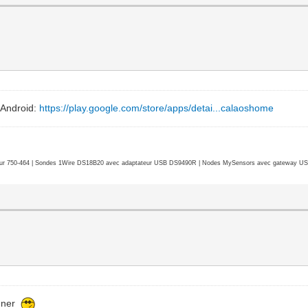
e Android:
https://play.google.com/store/apps/detai...calaoshome
r 750-464 | Sondes 1Wire DS18B20 avec adaptateur USB DS9490R | Nodes MySensors avec gateway USB 
ionner