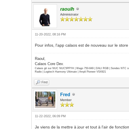
raoulh
Administrator
11-20-2022, 08:16 PM
Pour infos, l'app calaos est de nouveau sur le stor
Raoul,
Calaos Core Dev.
Calaos git sur NUC NUC5PPYH | Wago 750-849 | DALI RGB | Sondes NTC su
Radio | Logitech Harmony Ultimate | Ampli Pioneer VSX921
Find
Fred
Member
11-22-2022, 06:09 PM
Je viens de la mettre à jour et tout à l'air de fonct