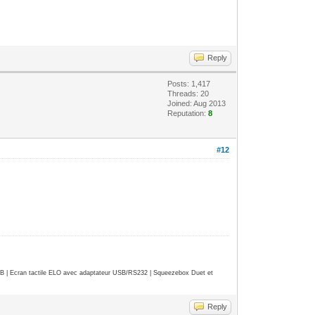
Reply
Posts: 1,417
Threads: 20
Joined: Aug 2013
Reputation:
8
#12
| Ecran tactile ELO avec adaptateur USB/RS232 | Squeezebox Duet et
Reply