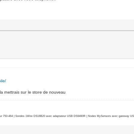
ile/
 la mettrais sur le store de nouveau
r 750-464 | Sondes 1Wire DS18B20 avec adaptateur USB DS9490R | Nodes MySensors avec gateway USB 