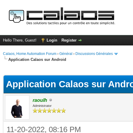
Hello There, Guest!
Login
Register
Calaos, Home Automation Forum
›
Général
›
Discussions Générales
Application Calaos sur Android
ge
Application Calaos sur Andr
raoulh
Administrator
11-20-2022, 08:16 PM