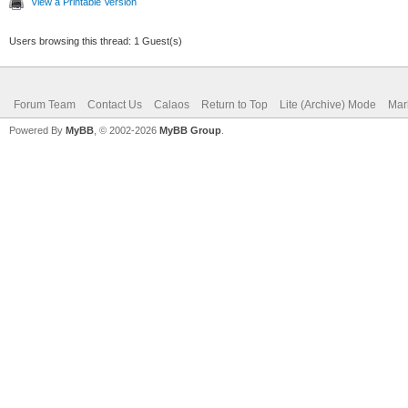
View a Printable Version
Users browsing this thread: 1 Guest(s)
Forum Team
Contact Us
Calaos
Return to Top
Lite (Archive) Mode
Mar
Powered By
MyBB
, © 2002-2026
MyBB Group
.