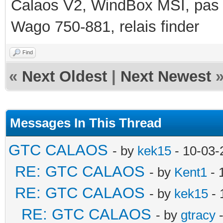
Calaos V2, WindBox MSI, pas d
Wago 750-881, relais finder
Find
«
Next Oldest
|
Next Newest
Messages In This Thread
GTC CALAOS
- by
kek15
- 10-03-
RE: GTC CALAOS
- by
Kent1
- 
RE: GTC CALAOS
- by
kek15
- 
RE: GTC CALAOS
- by
gtracy
-