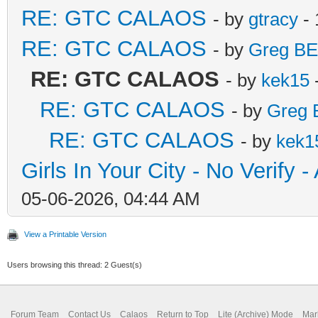
RE: GTC CALAOS
- by
gtracy
- 
RE: GTC CALAOS
- by
Greg BE
RE: GTC CALAOS
- by
kek15
RE: GTC CALAOS
- by
Greg 
RE: GTC CALAOS
- by
kek1
Girls In Your City - No Verify
05-06-2026, 04:44 AM
View a Printable Version
Users browsing this thread: 2 Guest(s)
Forum Team
Contact Us
Calaos
Return to Top
Lite (Archive) Mode
Mar