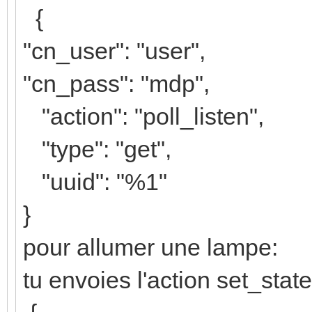
{
"cn_user": "user",
"cn_pass": "mdp",
"action": "poll_listen",
"type": "get",
"uuid": "%1"
}
pour allumer une lampe:
tu envoies l'action set_sta