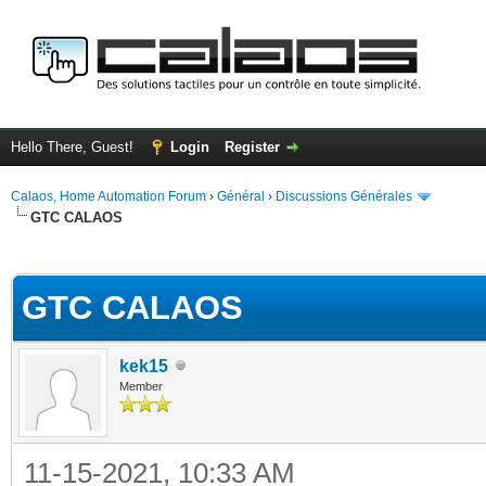
Hello There, Guest!
Login
Register
Calaos, Home Automation Forum
›
Général
›
Discussions Générales
GTC CALAOS
ge
GTC CALAOS
kek15
Member
11-15-2021, 10:33 AM