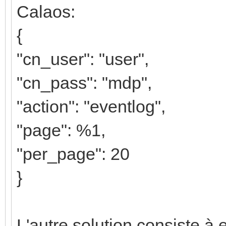
Calaos:
{
"cn_user": "user",
"cn_pass": "mdp",
"action": "eventlog",
"page": %1,
"per_page": 20
}
L'autre solution consiste à