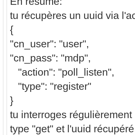
En résumé:
tu récupères un uuid via l'ac
{
"cn_user": "user",
"cn_pass": "mdp",
"action": "poll_listen",
"type": "register"
}
tu interroges régulièrement 
type "get" et l'uuid récupé