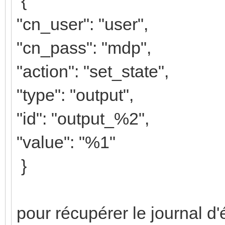
{
"cn_user": "user",
"cn_pass": "mdp",
"action": "set_state",
"type": "output",
"id": "output_%2",
"value": "%1"
}
pour récupérer le journal 