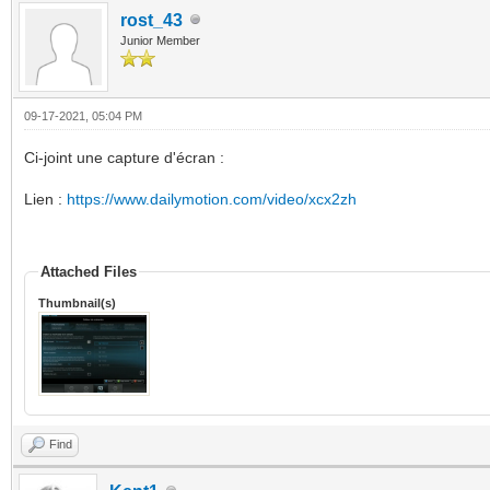
rost_43
Junior Member
09-17-2021, 05:04 PM
Ci-joint une capture d'écran :
Lien :
https://www.dailymotion.com/video/xcx2zh
Attached Files
Thumbnail(s)
Find