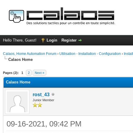
Hello There, Guest!
Login
Register
Calaos, Home Automation Forum
›
Utilisation - Installation - Configuration
›
Insta
Calaos Home
ge
Pages (2):
1
2
Next »
Calaos Home
rost_43
Junior Member
09-16-2021, 09:42 PM