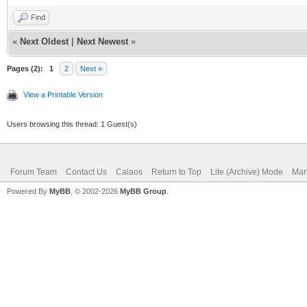
Find
«
Next Oldest
|
Next Newest
»
Pages (2):
1
2
Next »
View a Printable Version
Users browsing this thread: 1 Guest(s)
Forum Team
Contact Us
Calaos
Return to Top
Lite (Archive) Mode
Mar
Powered By
MyBB
, © 2002-2026
MyBB Group
.