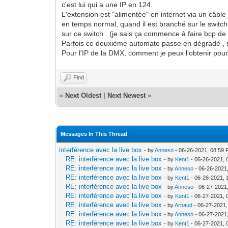
c'est lui qui a une IP en 124.
L'extension est "alimentée" en internet via un câb
en temps normal, quand il est branché sur le switch
sur ce switch . (je sais ça commence à faire bcp de 
Parfois ce deuxième automate passe en dégradé , sa
Pour l'IP de la DMX, comment je peux l'obtenir pour 
Find
«
Next Oldest
|
Next Newest
»
Messages In This Thread
interférence avec la live box
- by
Anneso
- 06-26-2021, 08:59
RE: interférence avec la live box
- by
Kent1
- 06-26-2021, 
RE: interférence avec la live box
- by
Anneso
- 06-26-2021
RE: interférence avec la live box
- by
Kent1
- 06-26-2021, 
RE: interférence avec la live box
- by
Anneso
- 06-27-2021
RE: interférence avec la live box
- by
Kent1
- 06-27-2021, 
RE: interférence avec la live box
- by
Arnaud
- 06-27-2021
RE: interférence avec la live box
- by
Anneso
- 06-27-2021
RE: interférence avec la live box
- by
Kent1
- 06-27-2021, 