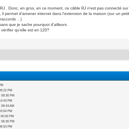
le RJ . Donc, en gros, en ce moment, ce câble RJ n'est pas connecté su
, il permet d'amener internet dans l'extension de la maison (sur un pet
raccords ...)
ns que je sache pourquoi d'ailleurs .
vérifier qu'elle est en 120?
 PM
09:22 PM
, 09:30 PM
10:43 PM
, 09:43 AM
03:54 PM
, 05:00 PM
, 06:30 PM
06:53 PM