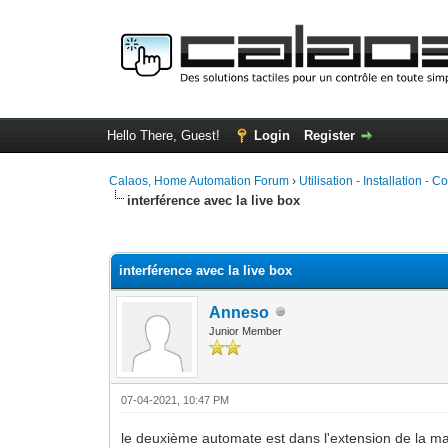
Hello There, Guest!
Login
Register
Calaos, Home Automation Forum
›
Utilisation - Installation - C
interférence avec la live box
0 Vote(s) - 0 Average
1
2
3
4
5
interférence avec la live box
Anneso
Junior Member
07-04-2021, 10:47 PM
le deuxième automate est dans l'extension de la mai