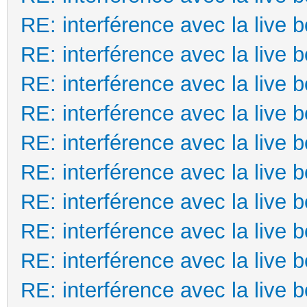
RE: interférence avec la live 
RE: interférence avec la live 
RE: interférence avec la live 
RE: interférence avec la live 
RE: interférence avec la live 
RE: interférence avec la live 
RE: interférence avec la live 
RE: interférence avec la live 
RE: interférence avec la live 
RE: interférence avec la live 