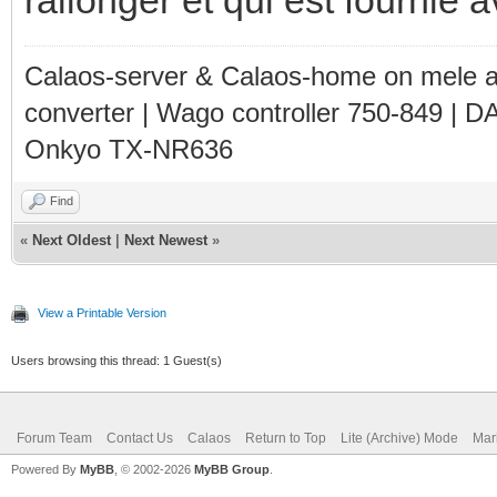
Calaos-server & Calaos-home on mele 
converter | Wago controller 750-849 | D
Onkyo TX-NR636
Find
«
Next Oldest
|
Next Newest
»
View a Printable Version
Users browsing this thread: 1 Guest(s)
Forum Team
Contact Us
Calaos
Return to Top
Lite (Archive) Mode
Mar
Powered By
MyBB
, © 2002-2026
MyBB Group
.