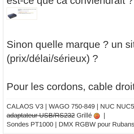
est-ce que ca conviendrait ?
Sinon quelle marque ? un sit
(prix/délai/sérieux) ?
Pour les cordons, cable droi
CALAOS V3 | WAGO 750-849 |
NUC NUC
adaptateur USB/RS232
Grillé
|
Sondes PT1000 | DMX RGBW pour Rubans 