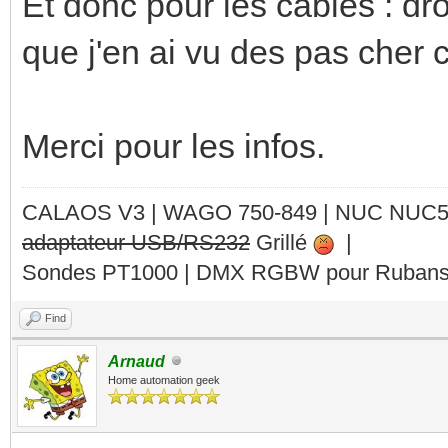
Et donc pour les cables : dro
que j'en ai vu des pas cher
Merci pour les infos.
CALAOS V3 | WAGO 750-849 |
NUC NUC
adaptateur USB/RS232
Grillé
|
Sondes PT1000 | DMX RGBW pour Rubans 
Find
Arnaud
Home automation geek