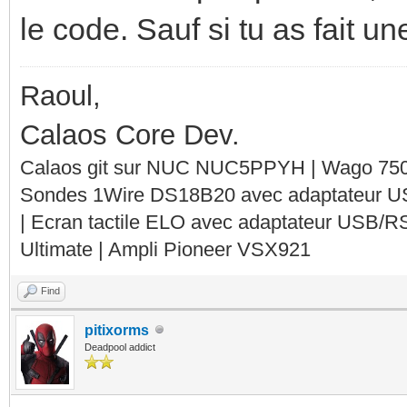
le code. Sauf si tu as fait un
Raoul,
Calaos Core Dev.
Calaos git sur NUC NUC5PPYH | Wago 750-
Sondes 1Wire DS18B20 avec adaptateur 
| Ecran tactile ELO avec adaptateur USB/R
Ultimate | Ampli Pioneer VSX921
Find
pitixorms
Deadpool addict