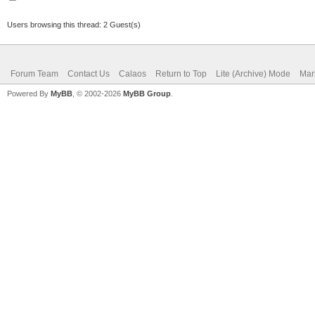
Users browsing this thread: 2 Guest(s)
Forum Team
Contact Us
Calaos
Return to Top
Lite (Archive) Mode
Mar
Powered By
MyBB
, © 2002-2026
MyBB Group
.