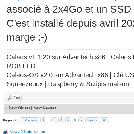
associé à 2x4Go et un SSD
C'est installé depuis avril 202
marge :-)
Calaos v1.1.20 sur Advantech x86 | Calaos
RGB LED
Calaos-OS v2.0 sur Advantech x86 | Clé U
Squeezebox | Raspberry & Scripts maison
Find
«
Next Oldest
|
Next Newest
»
Pages (7):
« Previous
1
…
3
4
5
6
7
Next »
View a Printable Version