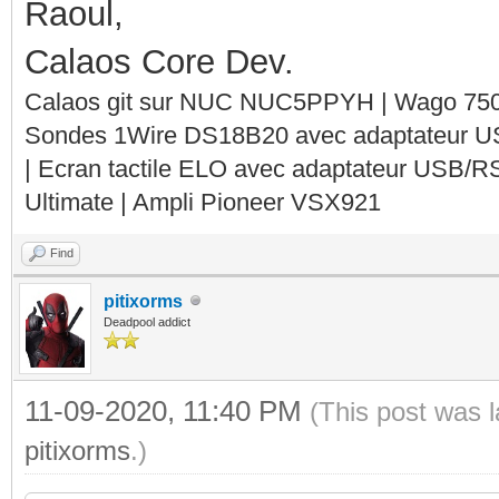
Raoul,
Calaos Core Dev.
Calaos git sur NUC NUC5PPYH | Wago 750-
Sondes 1Wire DS18B20 avec adaptateur 
| Ecran tactile ELO avec adaptateur USB/R
Ultimate | Ampli Pioneer VSX921
Find
pitixorms
Deadpool addict
11-09-2020, 11:40 PM
(This post was 
pitixorms
.)