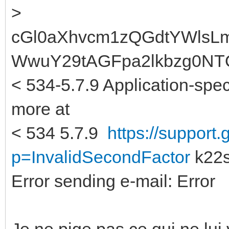
>
cGl0aXhvcm1zQGdtYWls
WwuY29tAGFpa2lkbzg0NT
< 534-5.7.9 Application-spec
more at
< 534 5.7.9
https://support
p=InvalidSecondFactor
k22s
Error sending e-mail: Error
Je ne pige pas ce qui ne lui 