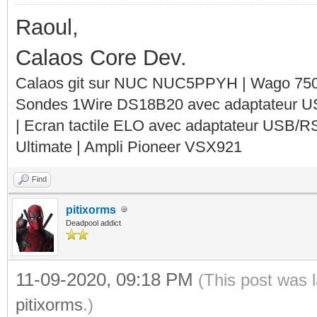
Raoul,
Calaos Core Dev.
Calaos git sur NUC NUC5PPYH | Wago 750-
Sondes 1Wire DS18B20 avec adaptateur 
| Ecran tactile ELO avec adaptateur USB/R
Ultimate | Ampli Pioneer VSX921
Find
pitixorms
Deadpool addict
11-09-2020, 09:18 PM
(This post was 
pitixorms
.)