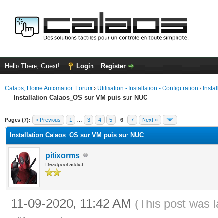
Hello There, Guest!
Login
Register
Calaos, Home Automation Forum
›
Utilisation - Installation - Configuration
›
Insta
Installation Calaos_OS sur VM puis sur NUC
ge
Pages (7):
« Previous
1
…
3
4
5
6
7
Next »
Installation Calaos_OS sur VM puis sur NUC
pitixorms
Deadpool addict
11-09-2020, 11:42 AM
(This post was 