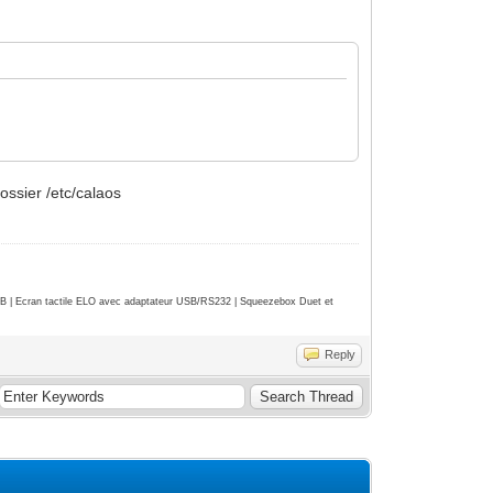
dossier /etc/calaos
| Ecran tactile ELO avec adaptateur USB/RS232 | Squeezebox Duet et
Reply