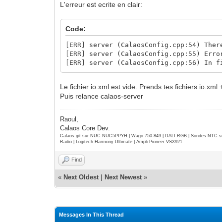
L'erreur est ecrite en clair:
Code:
[ERR] server (CalaosConfig.cpp:54) Ther
[ERR] server (CalaosConfig.cpp:55) Erro
[ERR] server (CalaosConfig.cpp:56) In f
Le fichier io.xml est vide. Prends tes fichiers io.xm
Puis relance calaos-server
Raoul,
Calaos Core Dev.
Calaos git sur NUC NUC5PPYH | Wago 750-849 | DALI RGB | Sondes NTC su
Radio | Logitech Harmony Ultimate | Ampli Pioneer VSX921
Find
«
Next Oldest
|
Next Newest
»
Messages In This Thread