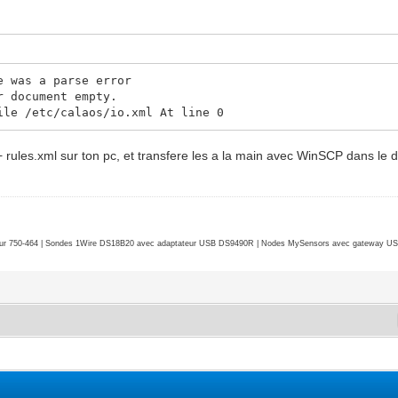
e was a parse error
r document empty.
ile /etc/calaos/io.xml At line 0
l + rules.xml sur ton pc, et transfere les a la main avec WinSCP dans le 
r 750-464 | Sondes 1Wire DS18B20 avec adaptateur USB DS9490R | Nodes MySensors avec gateway USB 