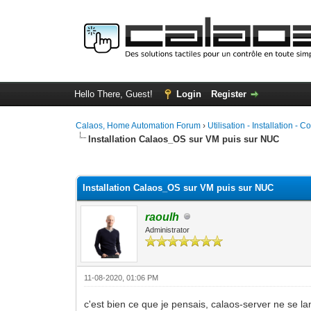
Hello There, Guest!
Login
Register
Calaos, Home Automation Forum
›
Utilisation - Installation - C
Installation Calaos_OS sur VM puis sur NUC
0 Vote(s) - 0 Average
1
2
3
4
5
Installation Calaos_OS sur VM puis sur NUC
raoulh
Administrator
11-08-2020, 01:06 PM
c'est bien ce que je pensais, calaos-server ne se l