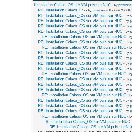
Installation Calaos_OS sur VM puis sur NUC
- by
pitixorms
RE: Installation Calaos_OS
- by
pitixorms
- 11-03-2020, 08
RE: Installation Calaos_OS sur VM puis sur NUC
- by
A
RE: Installation Calaos_OS sur VM puis sur NUC
- by
p
RE: Installation Calaos_OS sur VM puis sur NUC
- by
r
RE: Installation Calaos_OS sur VM puis sur NUC
- by
r
RE: Installation Calaos_OS sur VM puis sur NUC
- 
RE: Installation Calaos_OS sur VM puis sur NUC
- by
r
RE: Installation Calaos_OS sur VM puis sur NUC
- 
RE: Installation Calaos_OS sur VM puis sur NUC
- by
A
RE: Installation Calaos_OS sur VM puis sur NUC
- by
p
RE: Installation Calaos_OS sur VM puis sur NUC
- by
p
RE: Installation Calaos_OS sur VM puis sur NUC
- by
r
RE: Installation Calaos_OS sur VM puis sur NUC
- 
RE: Installation Calaos_OS sur VM puis sur NUC
- by
p
RE: Installation Calaos_OS sur VM puis sur NUC
- by
r
RE: Installation Calaos_OS sur VM puis sur NUC
- by
r
RE: Installation Calaos_OS sur VM puis sur NUC
- 
RE: Installation Calaos_OS sur VM puis sur NUC
- by
r
RE: Installation Calaos_OS sur VM puis sur NUC
- by
p
RE: Installation Calaos_OS sur VM puis sur NUC
- by
r
RE: Installation Calaos_OS sur VM puis sur NUC
- 
RE: Installation Calaos_OS sur VM puis sur NUC
RE: Installation Calaos_OS sur VM puis sur N