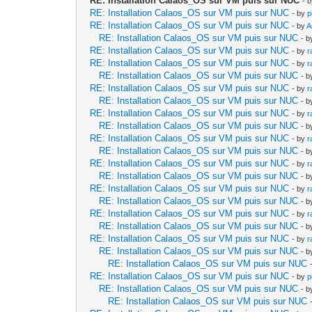
RE: Installation Calaos_OS sur VM puis sur NUC
- 
RE: Installation Calaos_OS sur VM puis sur NUC
- by
p
RE: Installation Calaos_OS sur VM puis sur NUC
- by
A
RE: Installation Calaos_OS sur VM puis sur NUC
- 
RE: Installation Calaos_OS sur VM puis sur NUC
- by
r
RE: Installation Calaos_OS sur VM puis sur NUC
- by
r
RE: Installation Calaos_OS sur VM puis sur NUC
- 
RE: Installation Calaos_OS sur VM puis sur NUC
- by
r
RE: Installation Calaos_OS sur VM puis sur NUC
- 
RE: Installation Calaos_OS sur VM puis sur NUC
- by
r
RE: Installation Calaos_OS sur VM puis sur NUC
- 
RE: Installation Calaos_OS sur VM puis sur NUC
- by
r
RE: Installation Calaos_OS sur VM puis sur NUC
- 
RE: Installation Calaos_OS sur VM puis sur NUC
- by
r
RE: Installation Calaos_OS sur VM puis sur NUC
- 
RE: Installation Calaos_OS sur VM puis sur NUC
- by
r
RE: Installation Calaos_OS sur VM puis sur NUC
- 
RE: Installation Calaos_OS sur VM puis sur NUC
- by
r
RE: Installation Calaos_OS sur VM puis sur NUC
- 
RE: Installation Calaos_OS sur VM puis sur NUC
- by
r
RE: Installation Calaos_OS sur VM puis sur NUC
- 
RE: Installation Calaos_OS sur VM puis sur NUC
RE: Installation Calaos_OS sur VM puis sur NUC
- by
p
RE: Installation Calaos_OS sur VM puis sur NUC
- 
RE: Installation Calaos_OS sur VM puis sur NUC