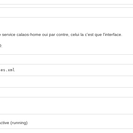
service calaos-home oui par contre, celui la c'est que l'interface.
0:
les.xml
active (running)