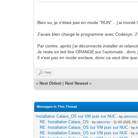
Bien vu, je n'étais pas en mode "RUN"... j'ai monté l
J'avais bien chargé le programme avec Codesys. J'
Par contre, après j'ai déconnecté installer et relanc
Je reste en led fixe ORANGE sur l'automate...donc
Il n'est pas en mode esclave, donc ca veut dire qu
Find
«
Next Oldest
|
Next Newest
»
Messages In This Thread
Installation Calaos_OS sur VM puis sur NUC
- by
pitixorms
RE: Installation Calaos_OS
- by
pitixorms
- 11-03-2020, 08
RE: Installation Calaos_OS sur VM puis sur NUC
- by
A
RE: Installation Calaos_OS sur VM puis sur NUC
- by
p