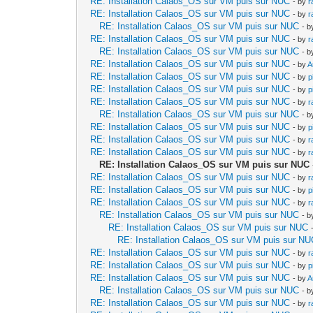
RE: Installation Calaos_OS sur VM puis sur NUC
- by
r
RE: Installation Calaos_OS sur VM puis sur NUC
- by
r
RE: Installation Calaos_OS sur VM puis sur NUC
- 
RE: Installation Calaos_OS sur VM puis sur NUC
- by
r
RE: Installation Calaos_OS sur VM puis sur NUC
- 
RE: Installation Calaos_OS sur VM puis sur NUC
- by
A
RE: Installation Calaos_OS sur VM puis sur NUC
- by
p
RE: Installation Calaos_OS sur VM puis sur NUC
- by
p
RE: Installation Calaos_OS sur VM puis sur NUC
- by
r
RE: Installation Calaos_OS sur VM puis sur NUC
- 
RE: Installation Calaos_OS sur VM puis sur NUC
- by
p
RE: Installation Calaos_OS sur VM puis sur NUC
- by
r
RE: Installation Calaos_OS sur VM puis sur NUC
- by
r
RE: Installation Calaos_OS sur VM puis sur NUC
RE: Installation Calaos_OS sur VM puis sur NUC
- by
r
RE: Installation Calaos_OS sur VM puis sur NUC
- by
p
RE: Installation Calaos_OS sur VM puis sur NUC
- by
r
RE: Installation Calaos_OS sur VM puis sur NUC
- 
RE: Installation Calaos_OS sur VM puis sur NUC
RE: Installation Calaos_OS sur VM puis sur N
RE: Installation Calaos_OS sur VM puis sur NUC
- by
r
RE: Installation Calaos_OS sur VM puis sur NUC
- by
p
RE: Installation Calaos_OS sur VM puis sur NUC
- by
A
RE: Installation Calaos_OS sur VM puis sur NUC
- 
RE: Installation Calaos_OS sur VM puis sur NUC
- by
r