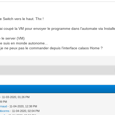
e Switch vers le haut. Thx !
ai coupé la VM pour envoyer le programme dans l'automate via Installe
é le server (VM)
 je suis en monde autonome...
e je ne peux pas le commander depuis l'interface calaos Home ?
- 11-03-2020, 01:26 PM
:39 PM
rnaud
- 11-04-2020, 12:38 PM
itixorms
- 11-04-2020, 02:04 PM