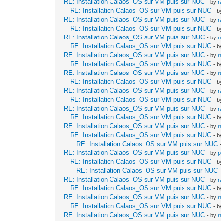
RE: Installation Calaos_OS sur VM puis sur NUC
- by
r
RE: Installation Calaos_OS sur VM puis sur NUC
- 
RE: Installation Calaos_OS sur VM puis sur NUC
- by
r
RE: Installation Calaos_OS sur VM puis sur NUC
- 
RE: Installation Calaos_OS sur VM puis sur NUC
- by
r
RE: Installation Calaos_OS sur VM puis sur NUC
- 
RE: Installation Calaos_OS sur VM puis sur NUC
- by
r
RE: Installation Calaos_OS sur VM puis sur NUC
- 
RE: Installation Calaos_OS sur VM puis sur NUC
- by
r
RE: Installation Calaos_OS sur VM puis sur NUC
- 
RE: Installation Calaos_OS sur VM puis sur NUC
- by
r
RE: Installation Calaos_OS sur VM puis sur NUC
- 
RE: Installation Calaos_OS sur VM puis sur NUC
- by
r
RE: Installation Calaos_OS sur VM puis sur NUC
- 
RE: Installation Calaos_OS sur VM puis sur NUC
- by
r
RE: Installation Calaos_OS sur VM puis sur NUC
- 
RE: Installation Calaos_OS sur VM puis sur NUC
RE: Installation Calaos_OS sur VM puis sur NUC
- by
p
RE: Installation Calaos_OS sur VM puis sur NUC
- 
RE: Installation Calaos_OS sur VM puis sur NUC
RE: Installation Calaos_OS sur VM puis sur NUC
- by
r
RE: Installation Calaos_OS sur VM puis sur NUC
- 
RE: Installation Calaos_OS sur VM puis sur NUC
- by
r
RE: Installation Calaos_OS sur VM puis sur NUC
- 
RE: Installation Calaos_OS sur VM puis sur NUC
- by
r