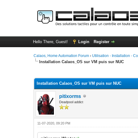
Hello There, Guest!
Login
Register
Calaos, Home Automation Forum
›
Utilisation - Installation - C
Installation Calaos_OS sur VM puis sur NUC
0 Vote(s) - 0 Average
1
2
3
4
5
Installation Calaos_OS sur VM puis sur NUC
pitixorms
Deadpool addict
11-07-2020, 09:20 PM