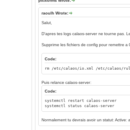
pitixorms Wrote:
raoulh Wrote:
Salut,
D'apres tes logs calaos-server ne tourne pas. Le 
Supprime les fichiers de config pour remettre a 
Code:
rm /etc/calaos/io.xml /etc/calaos/ru
Puis relance calaos-server:
Code:
systemctl restart calaos-server
systemctl status calaos-server
Normalement tu devrais avoir un statut: Active: 