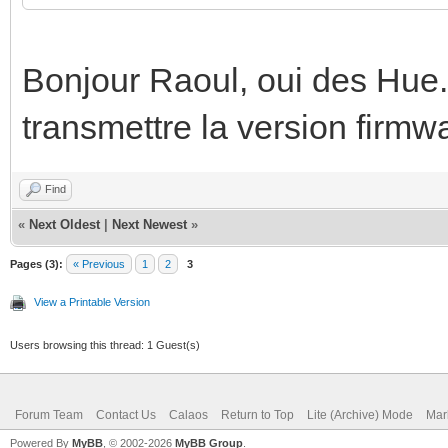
Bonjour Raoul, oui des Hue. 
transmettre la version firm
Find
«
Next Oldest
|
Next Newest
»
Pages (3):
« Previous
1
2
3
View a Printable Version
Users browsing this thread: 1 Guest(s)
Forum Team
Contact Us
Calaos
Return to Top
Lite (Archive) Mode
Mar
Powered By
MyBB
, © 2002-2026
MyBB Group
.