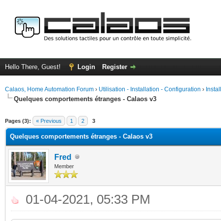
Hello There, Guest!
Login
Register
Calaos, Home Automation Forum
›
Utilisation - Installation - Configuration
›
Insta
Quelques comportements étranges - Calaos v3
ge
Pages (3):
« Previous
1
2
3
Quelques comportements étranges - Calaos v3
Fred
Member
01-04-2021, 05:33 PM