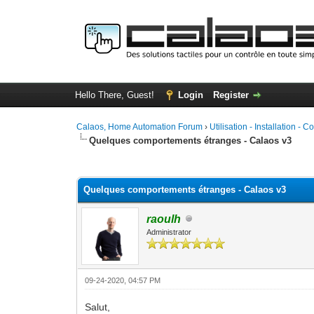
Hello There, Guest!
Login
Register
Calaos, Home Automation Forum
›
Utilisation - Installation - C
Quelques comportements étranges - Calaos v3
0 Vote(s) - 0 Average
1
2
3
4
5
Quelques comportements étranges - Calaos v3
raoulh
Administrator
09-24-2020, 04:57 PM
Salut,