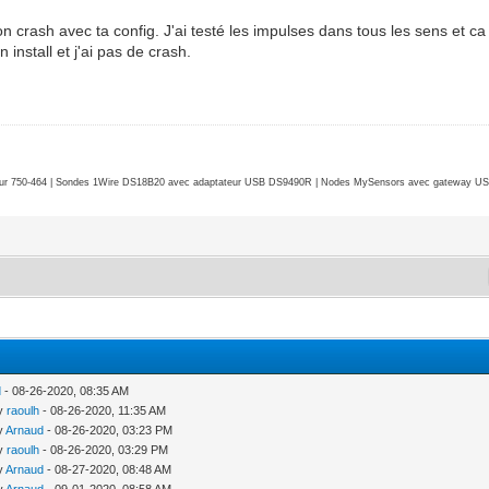
e ton crash avec ta config. J'ai testé les impulses dans tous les sens et ca
 install et j'ai pas de crash.
r 750-464 | Sondes 1Wire DS18B20 avec adaptateur USB DS9490R | Nodes MySensors avec gateway USB 
d
- 08-26-2020, 08:35 AM
by
raoulh
- 08-26-2020, 11:35 AM
by
Arnaud
- 08-26-2020, 03:23 PM
by
raoulh
- 08-26-2020, 03:29 PM
by
Arnaud
- 08-27-2020, 08:48 AM
by
Arnaud
- 09-01-2020, 08:58 AM