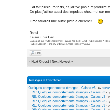
J'ai fait plusieurs tests, et j'arrive pas a reproduir
De plus j'utilise aussi des impulses chez moi sur mon
Il me faudrait une autre piste a chercher.....
Raoul,
Calaos Core Dev.
Calaos git sur NUC NUC5PPYH | Wago 750-849 | DALI RGB | Sondes NTC su
Radio | Logitech Harmony Ultimate | Ampli Pioneer VSX921
Find
«
Next Oldest
|
Next Newest
»
Messages In This Thread
Quelques comportements étranges - Calaos v3
- by
Arnau
RE: Quelques comportements étranges - Calaos v3
- 
RE: Quelques comportements étranges - Calaos v3
- 
RE: Quelques comportements étranges - Calaos v3
- 
RE: Quelques comportements étranges - Calaos v3
- 
RE: Quelques comportements étranges - Calaos v3
- 