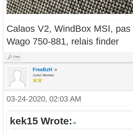
Calaos V2, WindBox MSI, pas d
Wago 750-881, relais finder
Find
FreeBzH
Junior Member
03-24-2020, 02:03 AM
kek15 Wrote: