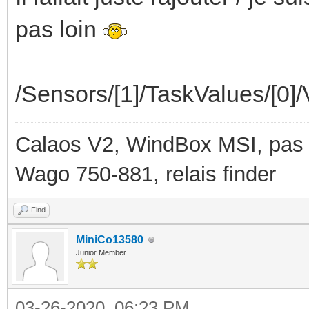
pas loin
/Sensors/[1]/TaskValues/[0]/
Calaos V2, WindBox MSI, pas d
Wago 750-881, relais finder
Find
MiniCo13580
Junior Member
03-26-2020, 06:23 PM