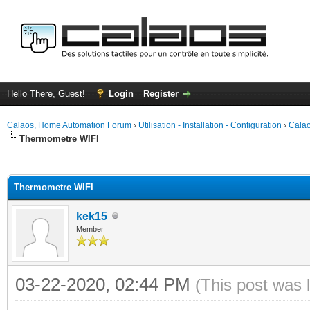
Hello There, Guest!
Login
Register
Calaos, Home Automation Forum
›
Utilisation - Installation - Configuration
›
Calao
Thermometre WIFI
ge
Thermometre WIFI
kek15
Member
03-22-2020, 02:44 PM
(This post was 