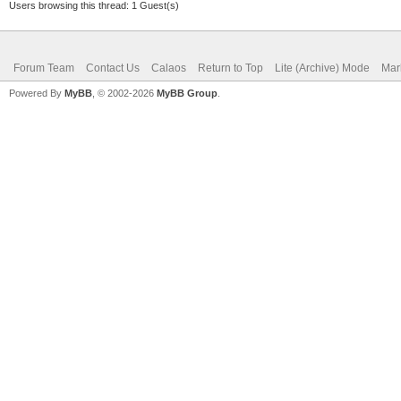
Users browsing this thread: 1 Guest(s)
Forum Team
Contact Us
Calaos
Return to Top
Lite (Archive) Mode
Mar
Powered By
MyBB
, © 2002-2026
MyBB Group
.