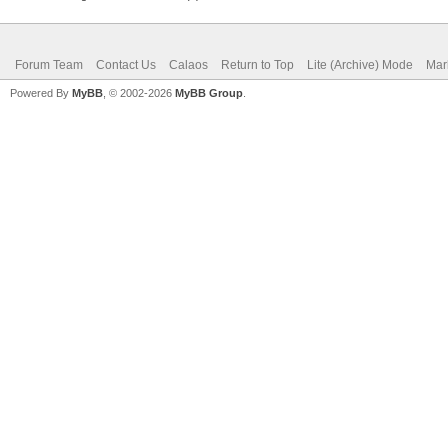
Forum Team
Contact Us
Calaos
Return to Top
Lite (Archive) Mode
Mar
Powered By
MyBB
, © 2002-2026
MyBB Group
.