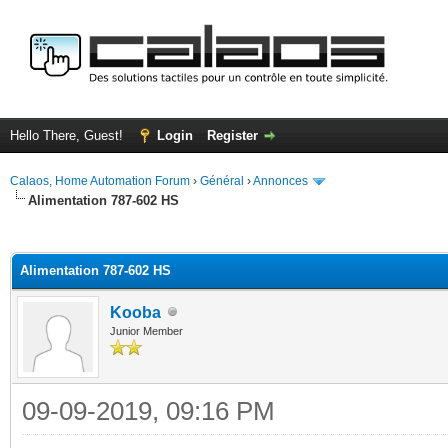
Hello There, Guest!
Login
Register
Calaos, Home Automation Forum
›
Général
›
Annonces
Alimentation 787-602 HS
ge
Alimentation 787-602 HS
Kooba
Junior Member
09-09-2019, 09:16 PM