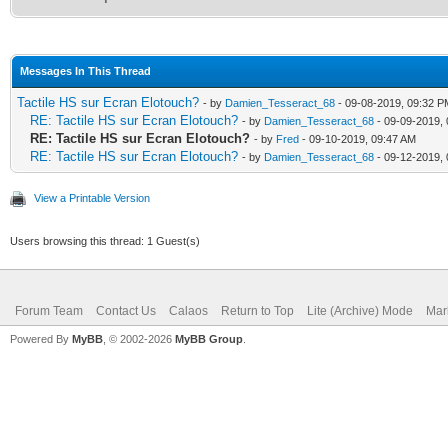
Messages In This Thread
Tactile HS sur Ecran Elotouch?
- by
Damien_Tesseract_68
- 09-08-2019, 09:32 P
RE: Tactile HS sur Ecran Elotouch?
- by
Damien_Tesseract_68
- 09-09-2019,
RE: Tactile HS sur Ecran Elotouch?
- by
Fred
- 09-10-2019, 09:47 AM
RE: Tactile HS sur Ecran Elotouch?
- by
Damien_Tesseract_68
- 09-12-2019,
View a Printable Version
Users browsing this thread: 1 Guest(s)
Forum Team
Contact Us
Calaos
Return to Top
Lite (Archive) Mode
Mar
Powered By
MyBB
, © 2002-2026
MyBB Group
.