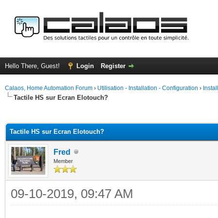
Hello There, Guest!
Login
Register
Calaos, Home Automation Forum
›
Utilisation - Installation - Configuration
›
Insta
Tactile HS sur Ecran Elotouch?
ge
Tactile HS sur Ecran Elotouch?
Fred
Member
09-10-2019, 09:47 AM