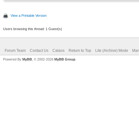
View a Printable Version
Users browsing this thread: 1 Guest(s)
Forum Team
Contact Us
Calaos
Return to Top
Lite (Archive) Mode
Mar
Powered By
MyBB
, © 2002-2026
MyBB Group
.