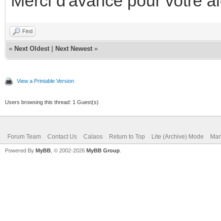
Merci d'avance pour votre a
Find
«
Next Oldest
|
Next Newest
»
View a Printable Version
Users browsing this thread: 1 Guest(s)
Forum Team
Contact Us
Calaos
Return to Top
Lite (Archive) Mode
Mar
Powered By
MyBB
, © 2002-2026
MyBB Group
.