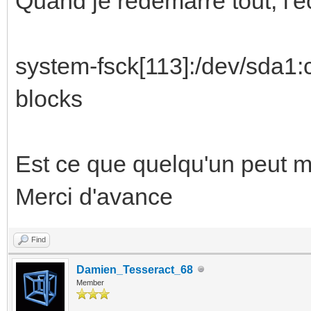
Quand je redémarre tout, l'éc
system-fsck[113]:/dev/sda1:
blocks
Est ce que quelqu'un peut m
Merci d'avance
Find
Damien_Tesseract_68
Member