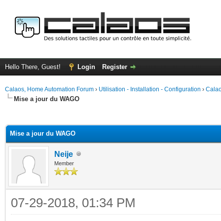
Hello There, Guest!
Login
Register
Calaos, Home Automation Forum
›
Utilisation - Installation - Configuration
›
Calao
Mise a jour du WAGO
ge
Mise a jour du WAGO
Neije
Member
07-29-2018, 01:34 PM