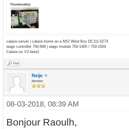
Thumbnail(s)
calaos-server | calaos-home on a MSI Wind Box DC111-027X
wago controller 750-849 | wago module 750-1405 / 750-1504
Calaos-os V3 beta1
Find
Neije
Member
08-03-2018, 08:39 AM
Bonjour Raoulh,