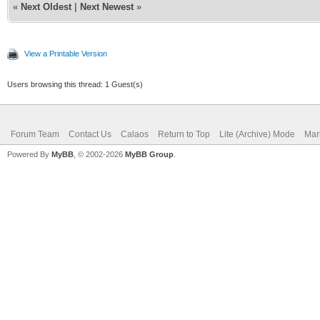
«
Next Oldest
|
Next Newest
»
View a Printable Version
Users browsing this thread: 1 Guest(s)
Forum Team
Contact Us
Calaos
Return to Top
Lite (Archive) Mode
Mar
Powered By
MyBB
, © 2002-2026
MyBB Group
.