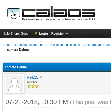
Hello There, Guest!
Login
Register
Calaos, Home Automation Forum
›
Utilisation - Installation - Configuration
›
Calao
camera Dahua
ge
camera Dahua
kek15
Member
07-21-2018, 10:30 PM
(This post was 