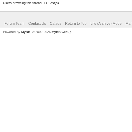
Users browsing this thread: 1 Guest(s)
Forum Team
Contact Us
Calaos
Return to Top
Lite (Archive) Mode
Mar
Powered By
MyBB
, © 2002-2026
MyBB Group
.