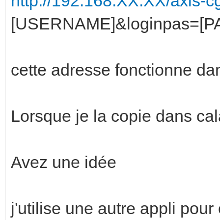
http://192.168.XX.XX/axis-c
[USERNAME]&loginpas=[
cette adresse fonctionne da
Lorsque je la copie dans cala
Avez une idée
j'utilise une autre appli p