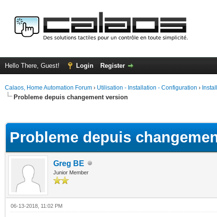
Hello There, Guest!
Login
Register
Calaos, Home Automation Forum
›
Utilisation - Installation - Configuration
›
Insta
Probleme depuis changement version
ge
Probleme depuis changemen
Greg BE
Junior Member
06-13-2018, 11:02 PM