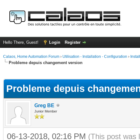
Hello There, Guest!
Login
Register
Calaos, Home Automation Forum
›
Utilisation - Installation - Configuration
›
Insta
Probleme depuis changement version
ge
Probleme depuis changemen
Greg BE
Junior Member
06-13-2018, 02:16 PM
(This post was 