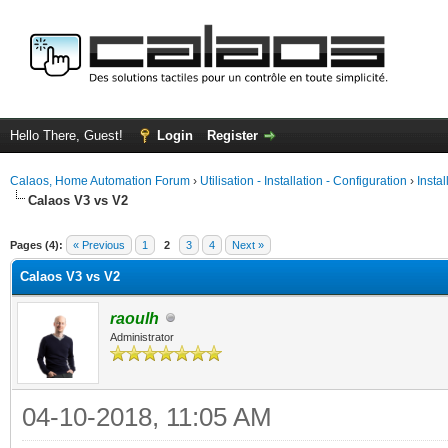
Hello There, Guest!
Login
Register
Calaos, Home Automation Forum
›
Utilisation - Installation - Configuration
›
Insta
Calaos V3 vs V2
ge
Pages (4):
« Previous
1
2
3
4
Next »
Calaos V3 vs V2
raoulh
Administrator
04-10-2018, 11:05 AM