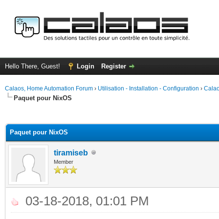
Hello There, Guest!
Login
Register
Calaos, Home Automation Forum
›
Utilisation - Installation - Configuration
›
Calao
Paquet pour NixOS
ge
Paquet pour NixOS
tiramiseb
Member
03-18-2018, 01:01 PM