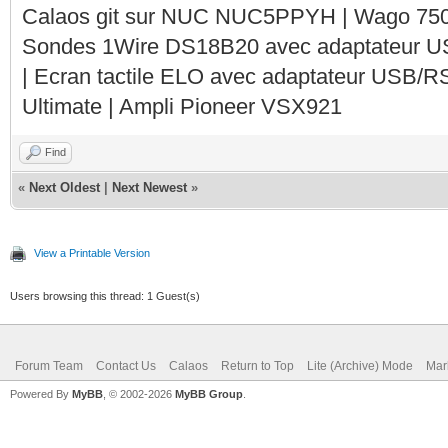
Calaos git sur NUC NUC5PPYH | Wago 750-
Sondes 1Wire DS18B20 avec adaptateur 
| Ecran tactile ELO avec adaptateur USB/R
Ultimate | Ampli Pioneer VSX921
Find
«
Next Oldest
|
Next Newest
»
View a Printable Version
Users browsing this thread: 1 Guest(s)
Forum Team
Contact Us
Calaos
Return to Top
Lite (Archive) Mode
Mar
Powered By
MyBB
, © 2002-2026
MyBB Group
.