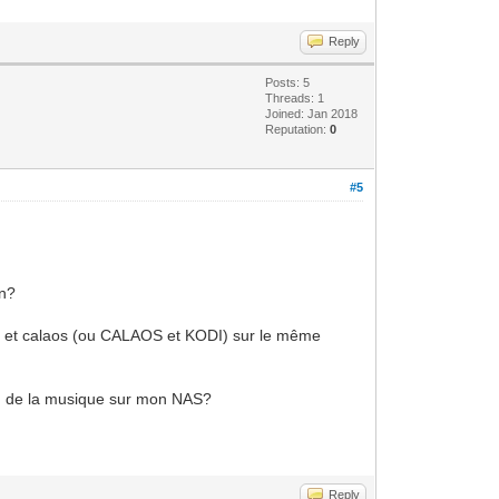
Reply
Posts: 5
Threads: 1
Joined: Jan 2018
Reputation:
0
#5
an?
OBS et calaos (ou CALAOS et KODI) sur le même
o ou de la musique sur mon NAS?
Reply