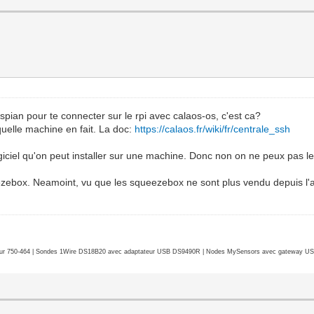
raspian pour te connecter sur le rpi avec calaos-os, c'est ca?
quelle machine en fait. La doc:
https://calaos.fr/wiki/fr/centrale_ssh
iciel qu'on peut installer sur une machine. Donc non on ne peux pas le
zebox. Neamoint, vu que les squeezebox ne sont plus vendu depuis l'arr
r 750-464 | Sondes 1Wire DS18B20 avec adaptateur USB DS9490R | Nodes MySensors avec gateway USB 