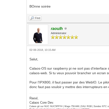
BOnne soirée
Find
raoulh
Administrator
02-06-2018, 10:15 AM
Salut,
Calaos-OS sur raspberry pi ne sort pas d'interface 
calaos-web. Si tu veux pouvoir brancher un ecran su
Pour l'IPX800, il faut passer par des WebIO. Le pilot
donc faut pas vouloir y mettre des interrupteurs en 
Raoul,
Calaos Core Dev.
Calaos git sur NUC NUC5PPYH | Wago 750-849 | DALI RGB | Sondes NTC su