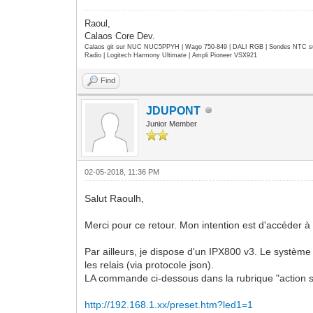
Raoul,
Calaos Core Dev.
Calaos git sur NUC NUC5PPYH | Wago 750-849 | DALI RGB | Sondes NTC su
Radio | Logitech Harmony Ultimate | Ampli Pioneer VSX921
Find
JDUPONT
Junior Member
02-05-2018, 11:36 PM
Salut Raoulh,
Merci pour ce retour. Mon intention est d'accéder à l
Par ailleurs, je dispose d'un IPX800 v3. Le système 
les relais (via protocole json).
LA commande ci-dessous dans la rubrique "action scrip
http://192.168.1.xx/preset.htm?led1=1