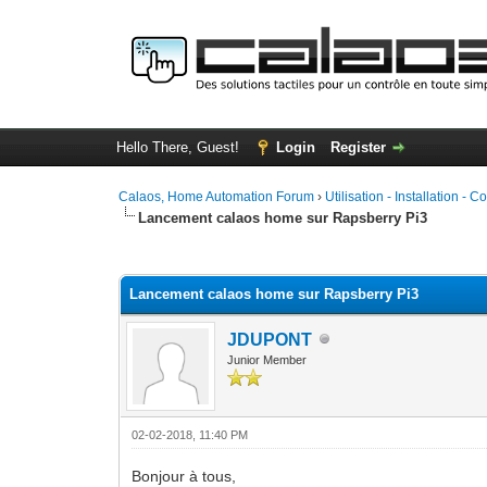
Hello There, Guest!
Login
Register
Calaos, Home Automation Forum
›
Utilisation - Installation - C
Lancement calaos home sur Rapsberry Pi3
0 Vote(s) - 0 Average
1
2
3
4
5
Lancement calaos home sur Rapsberry Pi3
JDUPONT
Junior Member
02-02-2018, 11:40 PM
Bonjour à tous,