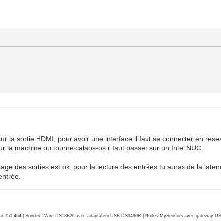
sur la sortie HDMI, pour avoir une interface il faut se connecter en re
r la machine ou tourne calaos-os il faut passer sur un Intel NUC.
age des sorties est ok, pour la lecture des entrées tu auras de la latence
entrée.
r 750-464 | Sondes 1Wire DS18B20 avec adaptateur USB DS9490R | Nodes MySensors avec gateway USB 