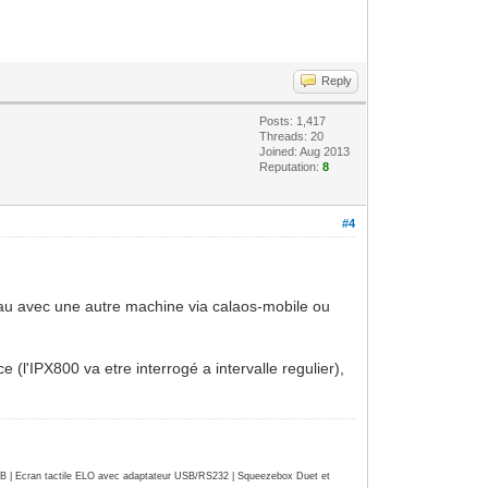
Reply
Posts: 1,417
Threads: 20
Joined: Aug 2013
Reputation:
8
#4
seau avec une autre machine via calaos-mobile ou
 (l'IPX800 va etre interrogé a intervalle regulier),
| Ecran tactile ELO avec adaptateur USB/RS232 | Squeezebox Duet et