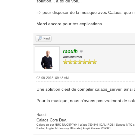
solution... a toi de voir...
=> pour disposer de la musique avec Calaos, que m
Merci encore pour tes explications.
Find
raoulh
Administrator
02-09-2018, 09:43 AM
Une solution c'est de compiler calaos_server, ains
Pour la musique, nous n'avons pas vraiment de sol
Raoul,
Calaos Core Dev.
Calaos git sur NUC NUC5PPYH | Wago 750-849 | DALI RGB | Sondes NTC su
Radio | Logitech Harmony Ultimate | Ampli Pioneer VSX921