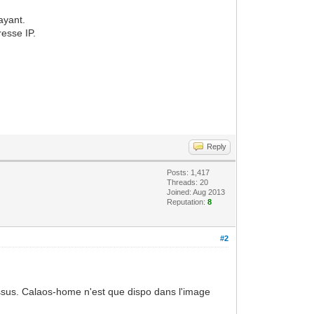
rayant.
resse IP.
Reply
Posts: 1,417
Threads: 20
Joined: Aug 2013
Reputation:
8
#2
essus. Calaos-home n'est que dispo dans l'image