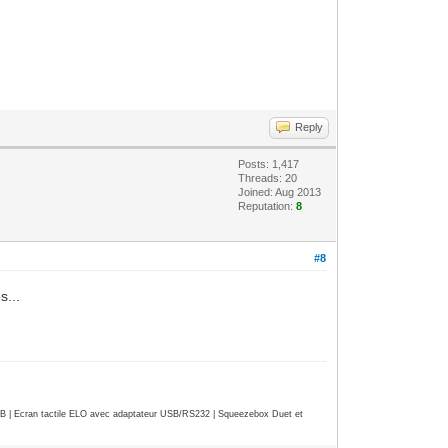
Reply
Posts: 1,417
Threads: 20
Joined: Aug 2013
Reputation:
8
#8
s...
| Ecran tactile ELO avec adaptateur USB/RS232 | Squeezebox Duet et