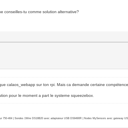
e conseilles-tu comme solution alternative?
i que calaos_webapp sur ton rpi. Mais ca demande certaine compétence
ution pour le moment a part le systeme squeezebox.
r 750-464 | Sondes 1Wire DS18B20 avec adaptateur USB DS9490R | Nodes MySensors avec gateway USB 