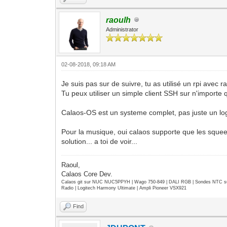
raoulh
Administrator
02-08-2018, 09:18 AM
Je suis pas sur de suivre, tu as utilisé un rpi avec 
Tu peux utiliser un simple client SSH sur n'importe 
Calaos-OS est un systeme complet, pas juste un log
Pour la musique, oui calaos supporte que les squee
solution... a toi de voir...
Raoul,
Calaos Core Dev.
Calaos git sur NUC NUC5PPYH | Wago 750-849 | DALI RGB | Sondes NTC su
Radio | Logitech Harmony Ultimate | Ampli Pioneer VSX921
Find