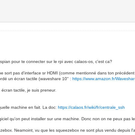
raspian pour te connecter sur le rpi avec calaos-os, c'est ca?
 ne sort pas d'interface sr HDMI (comme mentionné dans ton précédent 
ordé un écran tactile (waveshare 10'' :
https://www.amazon.fr/Wavesh
 écran tactile, je suis preneur.
quelle machine en fait. La doc:
https://calaos.fr/wiki/fr/centrale_ssh
iciel qu'on peut installer sur une machine. Donc non on ne peux pas le
zebox. Neamoint, vu que les squeezebox ne sont plus vendu depuis l'arr