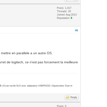
Posts: 1,417
Threads: 20
Joined: Aug 2013
Reputation:
8
#6
 mettre en parallele a un autre OS.
et de logitech, ce n'est pas forcement la meilleure
| Ecran tactile ELO avec adaptateur USB/RS232 | Squeezebox Duet et
Reply
Posts: 5