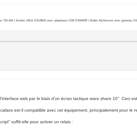
r 750-464 | Sondes 1Wire DS18B20 avec adaptateur USB DS9490R | Nodes MySensors avec gateway USB 
'interface web par le biais d'un écran tactique ware share 10''. Ceci es
calaos est-il compatible avec cet équipement, principalement pour le re
t" suffit-elle pour activer un relais :