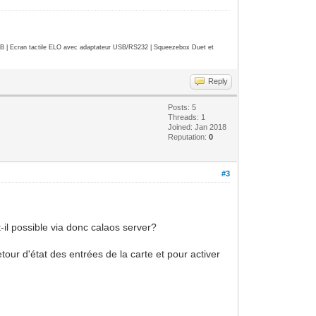
| Ecran tactile ELO avec adaptateur USB/RS232 | Squeezebox Duet et
Reply
Posts: 5
Threads: 1
Joined: Jan 2018
Reputation:
0
#3
t-il possible via donc calaos server?
tour d'état des entrées de la carte et pour activer