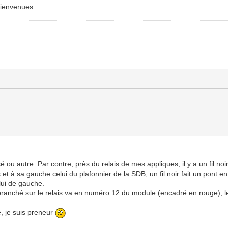
bienvenues.
ssé ou autre. Par contre, près du relais de mes appliques, il y a un fil noi
 et à sa gauche celui du plafonnier de la SDB, un fil noir fait un pont en
elui de gauche.
s branché sur le relais va en numéro 12 du module (encadré en rouge), 
, je suis preneur