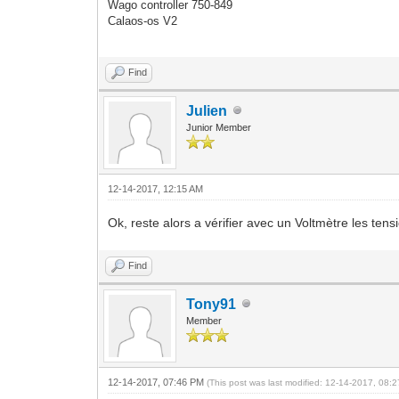
Wago controller 750-849
Calaos-os V2
Find
Julien
Junior Member
12-14-2017, 12:15 AM
Ok, reste alors a vérifier avec un Voltmètre les tensi
Find
Tony91
Member
12-14-2017, 07:46 PM
(This post was last modified: 12-14-2017, 08