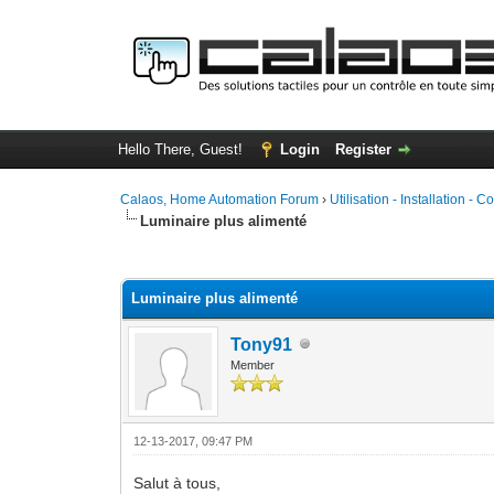
Hello There, Guest!
Login
Register
Calaos, Home Automation Forum
›
Utilisation - Installation - C
Luminaire plus alimenté
0 Vote(s) - 0 Average
1
2
3
4
5
Luminaire plus alimenté
Tony91
Member
12-13-2017, 09:47 PM
Salut à tous,