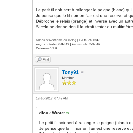
Le petit fil noir sert à rallonger le peigne (blanc) qui
Je pense que le fil noir en l'air est une réserve et q
Débroche le relais (orange) et inverse avec un autre
Si cela ne donne rien il faudrait tester au multimètr
calaos-server/home on meleg | elo touch 1537L
wago controller 750-849 | knx module 753-646
Calaos-os V2.0
Find
Tony91
Member
12-16-2017, 07:49 AM
diouk Wrote:
Le petit fil noir sert à rallonger le peigne (blanc) qu
Je pense que le fil noir en l'air est une réserve et