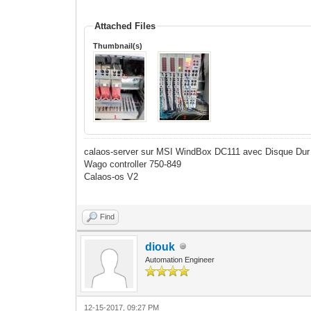
Attached Files
Thumbnail(s)
calaos-server sur MSI WindBox DC111 avec Disque Dur
Wago controller 750-849
Calaos-os V2
Find
diouk
Automation Engineer
12-15-2017, 09:27 PM