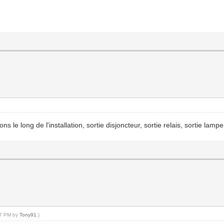
ons le long de l'installation, sortie disjoncteur, sortie relais, sortie l
:27 PM by
Tony91
.)