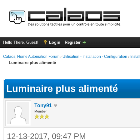
Hello There, Guest!
Login
Register
Calaos, Home Automation Forum
›
Utilisation - Installation - Configuration
›
Insta
Luminaire plus alimenté
ge
Luminaire plus alimenté
Tony91
Member
12-13-2017, 09:47 PM