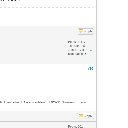
Reply
Posts: 1,417
Threads: 20
Joined: Aug 2013
Reputation:
8
#59
| Ecran tactile ELO avec adaptateur USB/RS232 | Squeezebox Duet et
Reply
Posts: 101