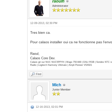
raoulh
Administrator
12-09-2013, 02:30 PM
Tres bien ca.
Pour calaos installer oui ca ne fonctionne pas l'envoi 
Raoul,
Calaos Core Dev.
Calaos git sur NUC NUC5PPYH | Wago 750-849 | DALI RGB | Sondes NTC su
Radio | Logitech Harmony Ultimate | Ampli Pioneer VSX921
Find
Mich
Junior Member
12-16-2013, 02:01 PM