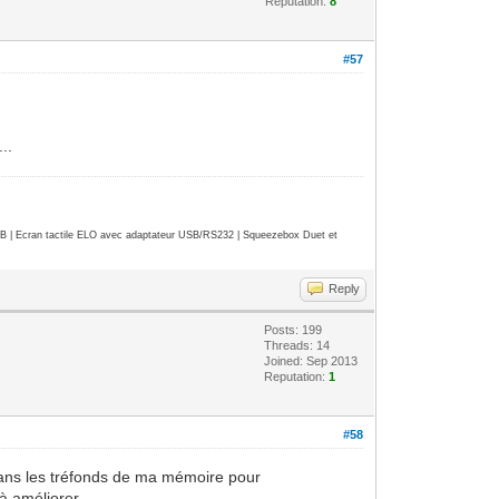
Reputation:
8
#57
..
| Ecran tactile ELO avec adaptateur USB/RS232 | Squeezebox Duet et
Reply
Posts: 199
Threads: 14
Joined: Sep 2013
Reputation:
1
#58
er dans les tréfonds de ma mémoire pour
à améliorer...