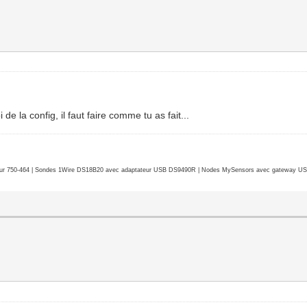
de la config, il faut faire comme tu as fait...
r 750-464 | Sondes 1Wire DS18B20 avec adaptateur USB DS9490R | Nodes MySensors avec gateway USB 