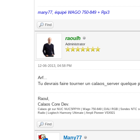
many77, équipé WAGO 750-849 + Rpi3
Find
raoulh
Administrator
12-06-2013, 04:58 PM
Arf...
Tu devrais faire tourner un calaos_server quelque 
Raoul,
Calaos Core Dev.
Calaos git sur NUC NUC5PPYH | Wago 750-849 | DALI RGB | Sondes NTC su
Radio | Logitech Harmony Ultimate | Ampli Pioneer VSX921
Find
Many77