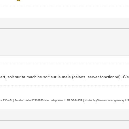
part, soit sur ta machine soit sur la mele (calaos_server fonctionne).
r 750-464 | Sondes 1Wire DS18B20 avec adaptateur USB DS9490R | Nodes MySensors avec gateway USB 