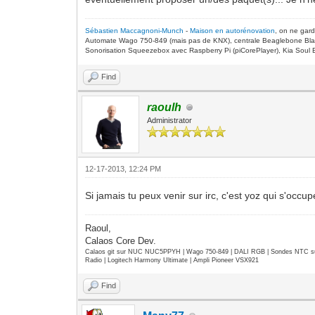
Sébastien Maccagnoni-Munch
-
Maison en autorénovation
, on ne gar
Automate Wago 750-849 (mais pas de KNX), centrale Beaglebone Bla
Sonorisation Squeezebox avec Raspberry Pi (piCorePlayer), Kia Soul E
Find
raoulh
Administrator
12-17-2013, 12:24 PM
Si jamais tu peux venir sur irc, c'est yoz qui s'occ
Raoul,
Calaos Core Dev.
Calaos git sur NUC NUC5PPYH | Wago 750-849 | DALI RGB | Sondes NTC su
Radio | Logitech Harmony Ultimate | Ampli Pioneer VSX921
Find