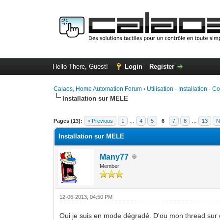
Hello There, Guest!
Login
Register
Calaos, Home Automation Forum
›
Utilisation - Installation - C
Installation sur MELE
1 Vote(s) - 5 Average
1
2
3
4
5
Pages (13):
« Previous
1
…
4
5
6
7
8
…
13
N
Installation sur MELE
Many77
Member
12-06-2013, 04:50 PM
Oui je suis en mode dégradé. D'ou mon thread su