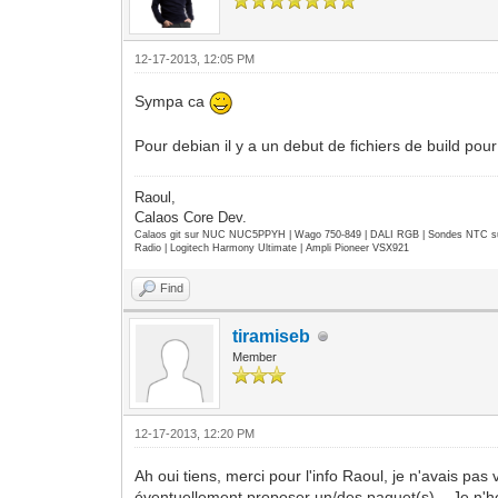
12-17-2013, 12:05 PM
Sympa ca
Pour debian il y a un debut de fichiers de build pour
Raoul,
Calaos Core Dev.
Calaos git sur NUC NUC5PPYH | Wago 750-849 | DALI RGB | Sondes NTC su
Radio | Logitech Harmony Ultimate | Ampli Pioneer VSX921
Find
tiramiseb
Member
12-17-2013, 12:20 PM
Ah oui tiens, merci pour l'info Raoul, je n'avais pas
éventuellement proposer un/des paquet(s)... Je n'hési