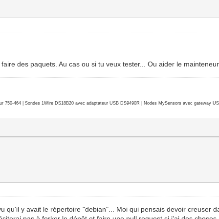
 faire des paquets. Au cas ou si tu veux tester... Ou aider le mainteneur.
r 750-464 | Sondes 1Wire DS18B20 avec adaptateur USB DS9490R | Nodes MySensors avec gateway USB 
 vu qu'il y avait le répertoire "debian"... Moi qui pensais devoir creus
terai pas à forker le dépôt et faire une pull request si j'ai des choses 