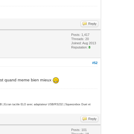
Reply
Posts: 1,417
Threads: 20
Joined: Aug 2013
Reputation:
8
#52
 C'est quand meme bien mieux
| Ecran tactile ELO avec adaptateur USB/RS232 | Squeezebox Duet et
Reply
Posts: 101
Threads: 18