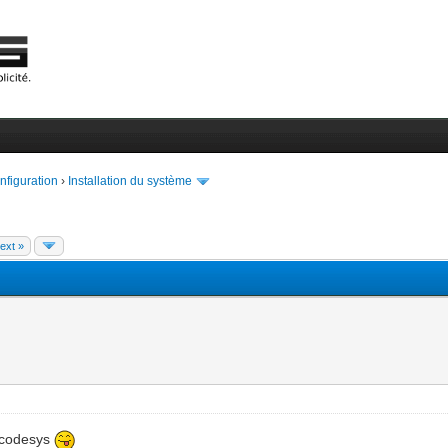
onfiguration
›
Installation du système
ext »
r codesys