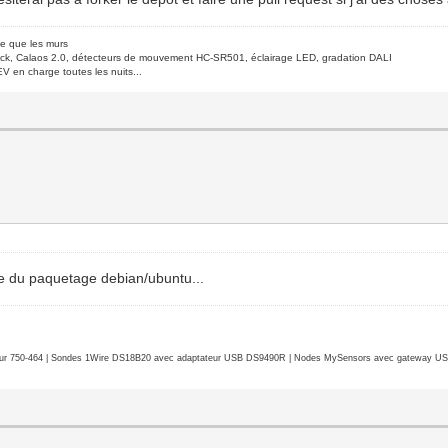
de que les murs
ck, Calaos 2.0, détecteurs de mouvement HC-SR501, éclairage LED, gradation DALI
V en charge toutes les nuits...
upe du paquetage debian/ubuntu...
r 750-464 | Sondes 1Wire DS18B20 avec adaptateur USB DS9490R | Nodes MySensors avec gateway USB 