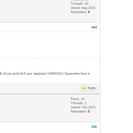
Threads: 20
Joined: Aug 2013
Reputation:
8
#54
| Ecran tactile ELO avec adaptateur USB/RS232 | Squeezebox Duet et
Reply
Posts: 14
Threads: 1
Joined: Oct 2013
Reputation:
0
#55