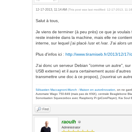
12-17-2013, 11:14 AM
(This post was last modified: 12-17-2013, 11:
Salut à tous,
Je viens de terminer (à peu près) ce que je voulais
reste insérée dans la machine, mais elle ne contien
interne, sur lequel j'ai placé /usr et /var. J'ai alo
Plus d'infos ici :
http://www.tiramiseb.fr/2013/12/17/
J'ai donc un serveur Debian "comme un autre", sur l
USB externe) et il aura certainement aussi d'autres u
transmettre une doc à ce propos), j'ouvrirai un autre 
Sébastien Maccagnoni-Munch
-
Maison en autorénovation
, on ne gar
Automate Wago 750-849 (mais pas de KNX), centrale Beaglebone Bla
Sonorisation Squeezebox avec Raspberry Pi (piCorePlayer), Kia Soul E
Find
raoulh
Administrator