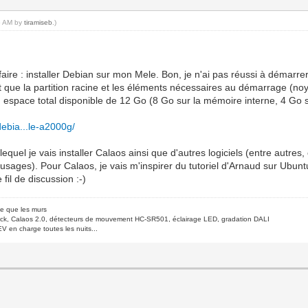
16 AM by
tiramiseb
.)
 faire : installer Debian sur mon Mele. Bon, je n'ai pas réussi à démarr
t que la partition racine et les éléments nécessaires au démarrage (no
rs un espace total disponible de 12 Go (8 Go sur la mémoire interne, 4 Go 
debia...le-a2000g/
equel je vais installer Calaos ainsi que d'autres logiciels (entre autr
sages). Pour Calaos, je vais m'inspirer du tutoriel d'Arnaud sur Ubuntu, 
fil de discussion :-)
de que les murs
ck, Calaos 2.0, détecteurs de mouvement HC-SR501, éclairage LED, gradation DALI
V en charge toutes les nuits...