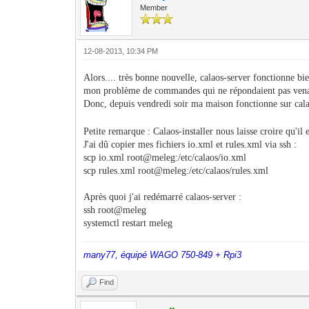
Member
12-08-2013, 10:34 PM
Alors.... très bonne nouvelle, calaos-server fonctionne b
mon problème de commandes qui ne répondaient pas venai
Donc, depuis vendredi soir ma maison fonctionne sur cala
Petite remarque : Calaos-installer nous laisse croire qu'il 
J'ai dû copier mes fichiers io.xml et rules.xml via ssh :
scp io.xml root@meleg:/etc/calaos/io.xml
scp rules.xml root@meleg:/etc/calaos/rules.xml
Après quoi j'ai redémarré calaos-server :
ssh root@meleg
systemctl restart meleg
many77, équipé WAGO 750-849 + Rpi3
Find