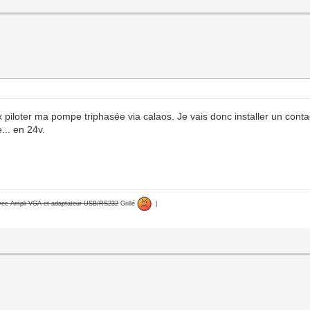
 piloter ma pompe triphasée via calaos. Je vais donc installer un contac
.. en 24v.
avec Ampli VGA et adaptateur USB/RS232
Grillé
|