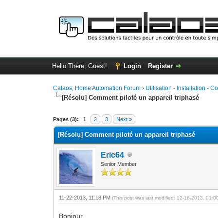
Hello There, Guest!
Login
Register
Calaos, Home Automation Forum
›
Utilisation - Installation - C
[Résolu] Comment piloté un appareil triphasé
0 Vote(s) - 0 Average
1
2
3
4
5
Pages (3):
1
2
3
Next »
[Résolu] Comment piloté un appareil triphasé
Eric64
Senior Member
11-22-2013, 11:18 PM
(This post was last modified: 12-18-2013, 01:
Bonjour,