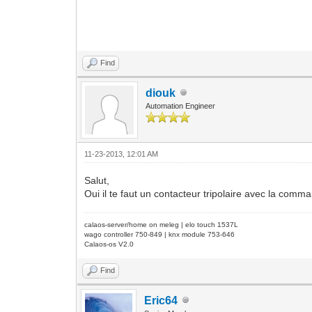
Find
diouk
Automation Engineer
11-23-2013, 12:01 AM
Salut,
Oui il te faut un contacteur tripolaire avec la c
calaos-server/home on meleg | elo touch 1537L
wago controller 750-849 | knx module 753-646
Calaos-os V2.0
Find
Eric64