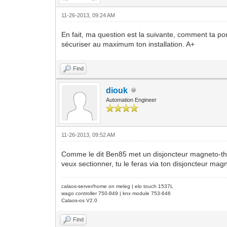
11-26-2013, 09:24 AM
En fait, ma question est la suivante, comment ta po
sécuriser au maximum ton installation. A+
Find
diouk
Automation Engineer
11-26-2013, 09:52 AM
Comme le dit Ben85 met un disjoncteur magneto-therm
veux sectionner, tu le feras via ton disjoncteur mag
calaos-server/home on meleg | elo touch 1537L
wago controller 750-849 | knx module 753-646
Calaos-os V2.0
Find