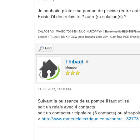
Je souhaite piloter ma pompe de piscine (entre autre
Existe t'il des relais tri ? autre(s) solution(s) ?
CALAOS V3 | WAGO 750-849 |
NUC NUC5PPYH
|
Ecran tactile ELO 1537L 
Sondes PT1000 | DMX RGBW pour Rubans Leds 24v | Caméras POE Weisky
Find
Thibaut
Member
11-22-2013, 11:50 PM
Suivant la puissance de ta pompe il faut utilisé :
soit un relais avec 4 contacts
soit un contacteur tripolaire (3 contacts) ou tétrap
>
http://www.materielelectrique.com/contac...32778