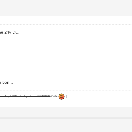
ine 24v DC.
 bon...
avec Ampli VGA et adaptateur USB/RS232
Grillé
|