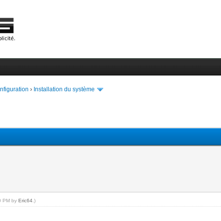
onfiguration
›
Installation du système
00 PM by
Eric64
.)