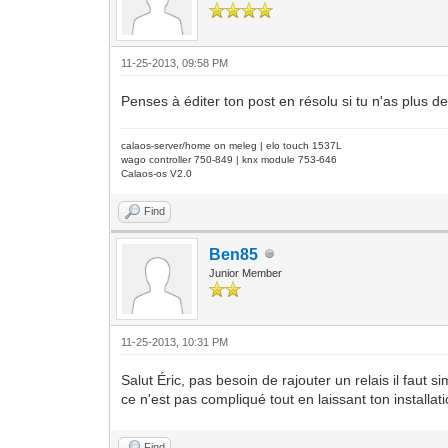
11-25-2013, 09:58 PM
Penses à éditer ton post en résolu si tu n'as plus d
calaos-server/home on meleg | elo touch 1537L
wago controller 750-849 | knx module 753-646
Calaos-os V2.0
Find
Ben85
Junior Member
11-25-2013, 10:31 PM
Salut Éric, pas besoin de rajouter un relais il faut
ce n'est pas compliqué tout en laissant ton installa
Find