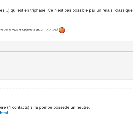
s...) qui est en triphasé. Ce n'est pas possible par un relais "classiq
avec Ampli VGA et adaptateur USB/RS232
Grillé
|
olaire (4 contacts) si la pompe possède un neutre.
.html