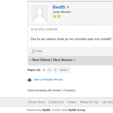
Ben85
Junior Member
11-26-2013, 10:06 AM
Oui tu as raison mais je ne connais pas son install 
Find
«
Next Oldest
|
Next Newest
»
Pages (3):
1
2
3
Next »
View a Printable Version
Users browsing this thread: 1 Guest(s)
Forum Team
Contact Us
Calaos
Return to Top
Lite (Ar
Powered By
MyBB
, © 2002-2026
MyBB Group
.