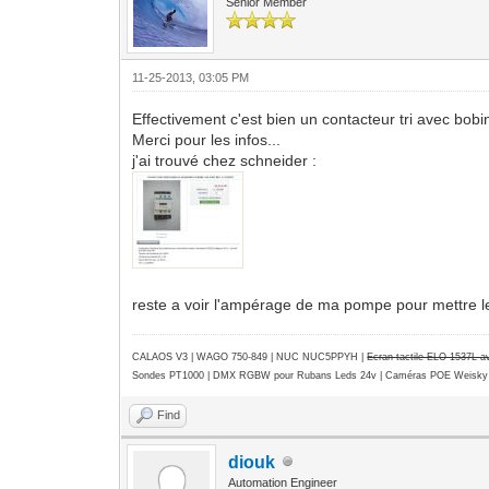
Senior Member
11-25-2013, 03:05 PM
Effectivement c'est bien un contacteur tri avec bob
Merci pour les infos...
j'ai trouvé chez schneider :
reste a voir l'ampérage de ma pompe pour mettre le
CALAOS V3 | WAGO 750-849 |
NUC NUC5PPYH
|
Ecran tactile ELO 1537L 
Sondes PT1000 | DMX RGBW pour Rubans Leds 24v | Caméras POE Weisky
Find
diouk
Automation Engineer