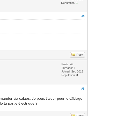
Reputation:
1
#5
Reply
Posts: 49
Threads: 4
Joined: Sep 2013
Reputation:
0
#6
ommander via calaos. Je peux t'aider pour le câblage
e ta partie électrique ?
Reply