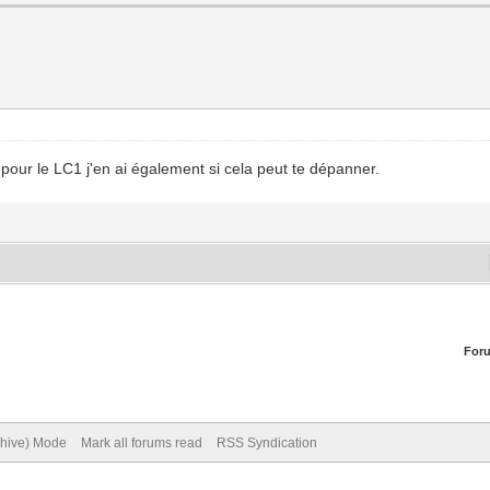
! pour le LC1 j'en ai également si cela peut te dépanner.
For
chive) Mode
Mark all forums read
RSS Syndication