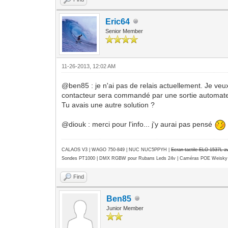
Eric64
Senior Member
11-26-2013, 12:02 AM
@ben85 : je n'ai pas de relais actuellement. Je veux
contacteur sera commandé par une sortie automate.
Tu avais une autre solution ?
@diouk : merci pour l'info... j'y aurai pas pensé
CALAOS V3 | WAGO 750-849 |
NUC NUC5PPYH
|
Ecran tactile ELO 1537L 
Sondes PT1000 | DMX RGBW pour Rubans Leds 24v | Caméras POE Weisky
Find
Ben85
Junior Member