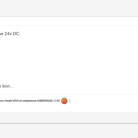
ine 24v DC.
 bon...
avec Ampli VGA et adaptateur USB/RS232
Grillé
|