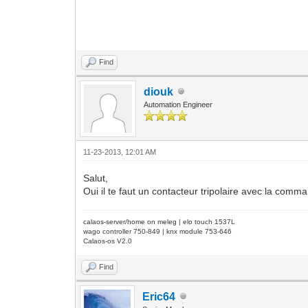
Find
diouk
Automation Engineer
11-23-2013, 12:01 AM
Salut,
Oui il te faut un contacteur tripolaire avec la c
calaos-server/home on meleg | elo touch 1537L
wago controller 750-849 | knx module 753-646
Calaos-os V2.0
Find
Eric64