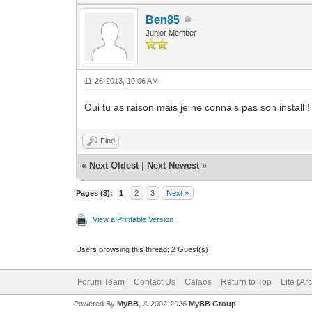
Ben85
Junior Member
11-26-2013, 10:06 AM
Oui tu as raison mais je ne connais pas son install 
Find
«
Next Oldest
|
Next Newest
»
Pages (3):
1
2
3
Next »
View a Printable Version
Users browsing this thread: 2 Guest(s)
Forum Team
Contact Us
Calaos
Return to Top
Lite (Ar
Powered By
MyBB
, © 2002-2026
MyBB Group
.