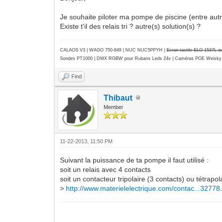
Je souhaite piloter ma pompe de piscine (entre autre
Existe t'il des relais tri ? autre(s) solution(s) ?
CALAOS V3 | WAGO 750-849 |
NUC NUC5PPYH
|
Ecran tactile ELO 1537L 
Sondes PT1000 | DMX RGBW pour Rubans Leds 24v | Caméras POE Weisky
Find
Thibaut
Member
11-22-2013, 11:50 PM
Suivant la puissance de ta pompe il faut utilisé :
soit un relais avec 4 contacts
soit un contacteur tripolaire (3 contacts) ou tétrap
>
http://www.materielelectrique.com/contac...32778