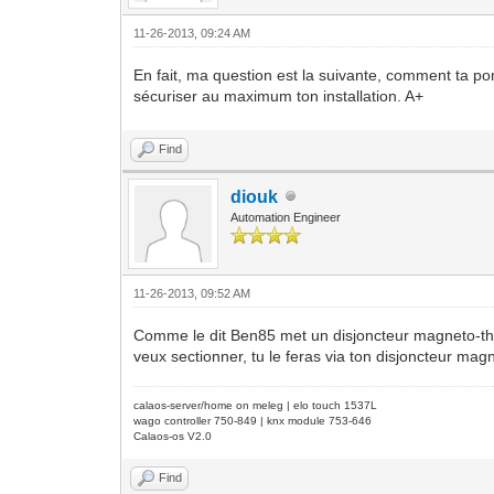
11-26-2013, 09:24 AM
En fait, ma question est la suivante, comment ta po
sécuriser au maximum ton installation. A+
Find
diouk
Automation Engineer
11-26-2013, 09:52 AM
Comme le dit Ben85 met un disjoncteur magneto-therm
veux sectionner, tu le feras via ton disjoncteur mag
calaos-server/home on meleg | elo touch 1537L
wago controller 750-849 | knx module 753-646
Calaos-os V2.0
Find