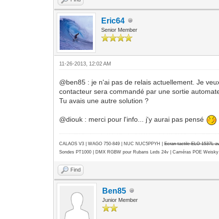
Eric64
Senior Member
11-26-2013, 12:02 AM
@ben85 : je n'ai pas de relais actuellement. Je veux
contacteur sera commandé par une sortie automate.
Tu avais une autre solution ?
@diouk : merci pour l'info... j'y aurai pas pensé
CALAOS V3 | WAGO 750-849 |
NUC NUC5PPYH
|
Ecran tactile ELO 1537L 
Sondes PT1000 | DMX RGBW pour Rubans Leds 24v | Caméras POE Weisky
Find
Ben85
Junior Member