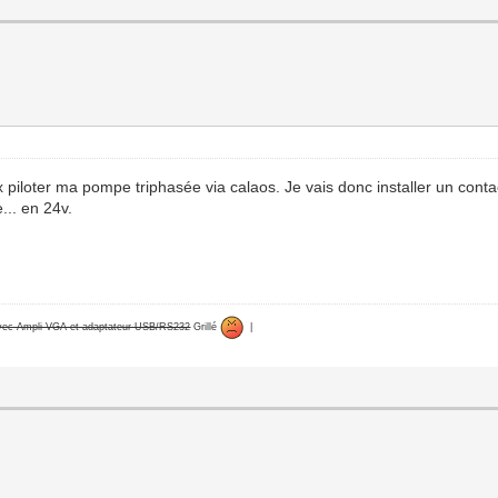
 piloter ma pompe triphasée via calaos. Je vais donc installer un contac
.. en 24v.
avec Ampli VGA et adaptateur USB/RS232
Grillé
|