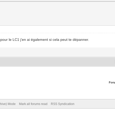
! pour le LC1 j'en ai également si cela peut te dépanner.
For
chive) Mode
Mark all forums read
RSS Syndication