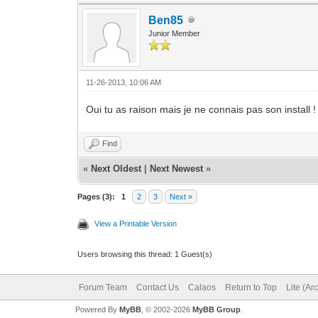
Ben85
Junior Member
11-26-2013, 10:06 AM
Oui tu as raison mais je ne connais pas son install 
Find
«
Next Oldest
|
Next Newest
»
Pages (3):
1
2
3
Next »
View a Printable Version
Users browsing this thread: 1 Guest(s)
Forum Team
Contact Us
Calaos
Return to Top
Lite (Ar
Powered By
MyBB
, © 2002-2026
MyBB Group
.