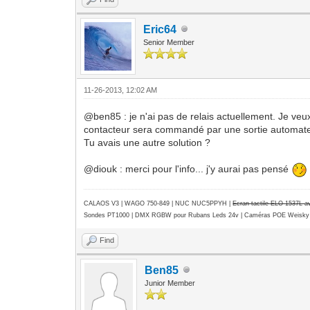
Eric64
Senior Member
11-26-2013, 12:02 AM
@ben85 : je n'ai pas de relais actuellement. Je veux
contacteur sera commandé par une sortie automate.
Tu avais une autre solution ?
@diouk : merci pour l'info... j'y aurai pas pensé
CALAOS V3 | WAGO 750-849 |
NUC NUC5PPYH
|
Ecran tactile ELO 1537L 
Sondes PT1000 | DMX RGBW pour Rubans Leds 24v | Caméras POE Weisky
Find
Ben85
Junior Member