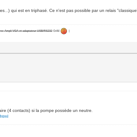
s...) qui est en triphasé. Ce n'est pas possible par un relais "classiq
avec Ampli VGA et adaptateur USB/RS232
Grillé
|
olaire (4 contacts) si la pompe possède un neutre.
.html