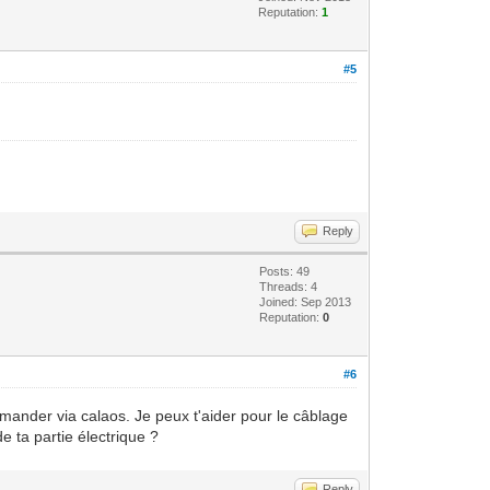
Reputation:
1
#5
Reply
Posts: 49
Threads: 4
Joined: Sep 2013
Reputation:
0
#6
ommander via calaos. Je peux t'aider pour le câblage
e ta partie électrique ?
Reply