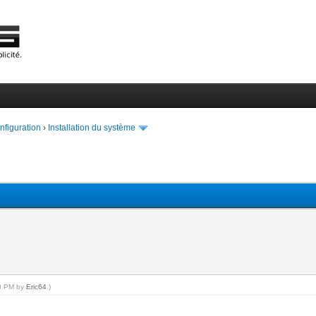
onfiguration
›
Installation du système
00 PM by
Eric64
.)