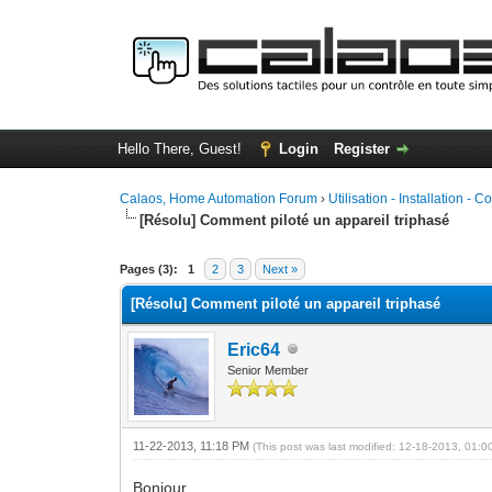
Hello There, Guest!
Login
Register
Calaos, Home Automation Forum
›
Utilisation - Installation - C
[Résolu] Comment piloté un appareil triphasé
0 Vote(s) - 0 Average
1
2
3
4
5
Pages (3):
1
2
3
Next »
[Résolu] Comment piloté un appareil triphasé
Eric64
Senior Member
11-22-2013, 11:18 PM
(This post was last modified: 12-18-2013, 01:
Bonjour,