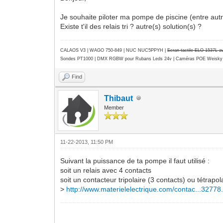
Je souhaite piloter ma pompe de piscine (entre autre
Existe t'il des relais tri ? autre(s) solution(s) ?
CALAOS V3 | WAGO 750-849 |
NUC NUC5PPYH
|
Ecran tactile ELO 1537L 
Sondes PT1000 | DMX RGBW pour Rubans Leds 24v | Caméras POE Weisky
Find
Thibaut
Member
11-22-2013, 11:50 PM
Suivant la puissance de ta pompe il faut utilisé :
soit un relais avec 4 contacts
soit un contacteur tripolaire (3 contacts) ou tétrap
>
http://www.materielelectrique.com/contac...32778