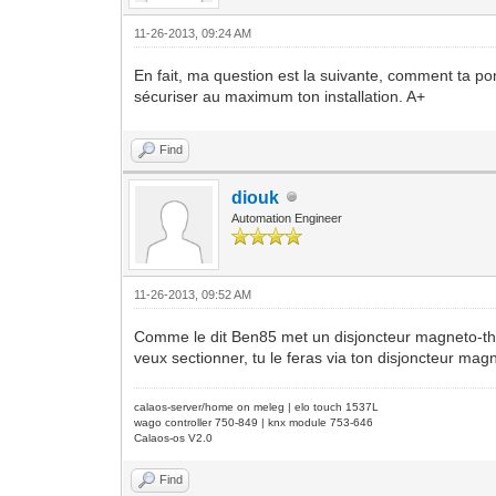
11-26-2013, 09:24 AM
En fait, ma question est la suivante, comment ta po
sécuriser au maximum ton installation. A+
Find
diouk
Automation Engineer
11-26-2013, 09:52 AM
Comme le dit Ben85 met un disjoncteur magneto-therm
veux sectionner, tu le feras via ton disjoncteur mag
calaos-server/home on meleg | elo touch 1537L
wago controller 750-849 | knx module 753-646
Calaos-os V2.0
Find