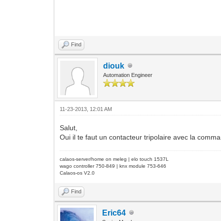
Find
diouk
Automation Engineer
11-23-2013, 12:01 AM
Salut,
Oui il te faut un contacteur tripolaire avec la c
calaos-server/home on meleg | elo touch 1537L
wago controller 750-849 | knx module 753-646
Calaos-os V2.0
Find
Eric64