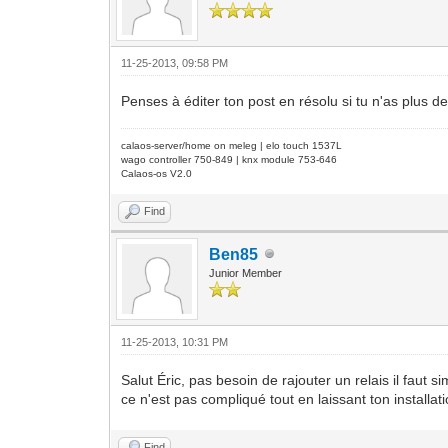
11-25-2013, 09:58 PM
Penses à éditer ton post en résolu si tu n'as plus d
calaos-server/home on meleg | elo touch 1537L
wago controller 750-849 | knx module 753-646
Calaos-os V2.0
Find
Ben85
Junior Member
11-25-2013, 10:31 PM
Salut Éric, pas besoin de rajouter un relais il faut
ce n'est pas compliqué tout en laissant ton installa
Find