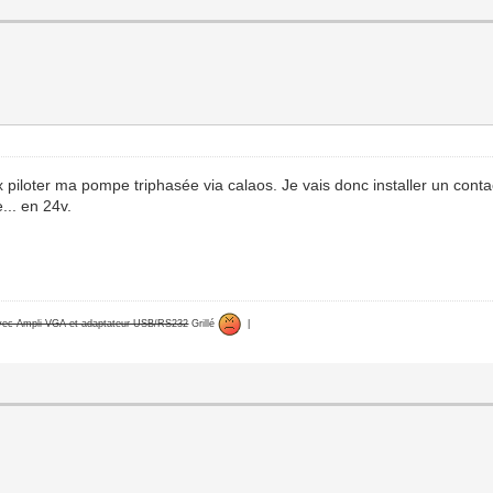
 piloter ma pompe triphasée via calaos. Je vais donc installer un contac
.. en 24v.
avec Ampli VGA et adaptateur USB/RS232
Grillé
|