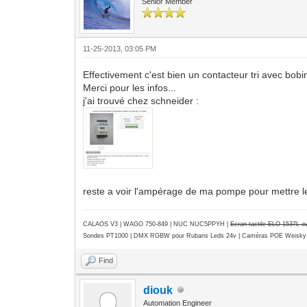
Senior Member
11-25-2013, 03:05 PM
Effectivement c'est bien un contacteur tri avec bob
Merci pour les infos...
j'ai trouvé chez schneider :
reste a voir l'ampérage de ma pompe pour mettre le
CALAOS V3 | WAGO 750-849 |
NUC NUC5PPYH
|
Ecran tactile ELO 1537L 
Sondes PT1000 | DMX RGBW pour Rubans Leds 24v | Caméras POE Weisky
Find
diouk
Automation Engineer