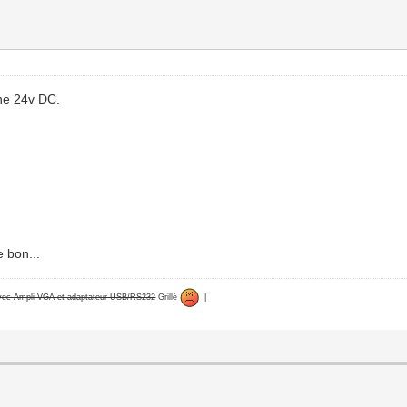
ine 24v DC.
 bon...
avec Ampli VGA et adaptateur USB/RS232
Grillé
|